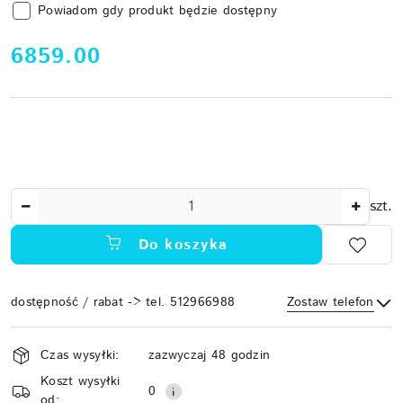
Powiadom gdy produkt będzie dostępny
cena:
6859.00
Ilość
szt.
Do koszyka
dostępność / rabat -> tel. 512966988
Zostaw telefon
Dostępność
Czas wysyłki:
zazwyczaj 48 godzin
i
Koszt wysyłki
Wyślij
dostawa
0
od: