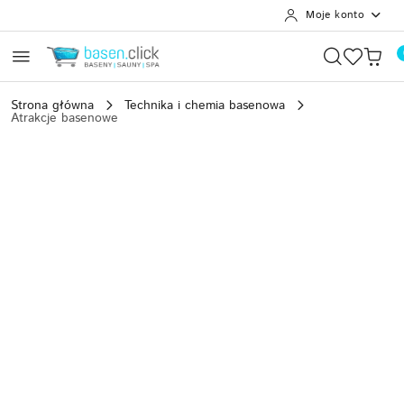
Moje konto
Przejdź do treści głównej
Przejdź do wyszukiwarki
Przejdź do moje konto
Przejdź do menu głównego
Przejdź do opisu produktu
Przejdź do stopki
Strona główna
Technika i chemia basenowa
Atrakcje basenowe