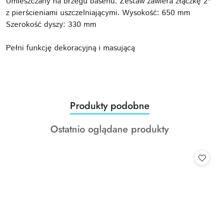
Umieszczany na brzegu basenu. Zestaw zawiera złączkę 2"
z pierścieniami uszczelniającymi. Wysokość: 650 mm
Szerokość dyszy: 330 mm
Pełni funkcję dekoracyjną i masującą
Produkty
Produkty podobne
Pomiń karuzelę produktów
o
Produkty
Ostatnio oglądane produkty
statusie:
o
statusie: