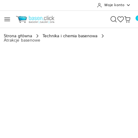
Moje konto
Przejdź do treści głównej
Przejdź do wyszukiwarki
Przejdź do moje konto
Przejdź do menu głównego
Przejdź do opisu produktu
Przejdź do stopki
Strona główna
Technika i chemia basenowa
Atrakcje basenowe