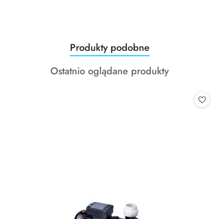
Produkty
Produkty podobne
Pomiń karuzelę produktów
o
Produkty
Ostatnio oglądane produkty
statusie:
o
statusie: