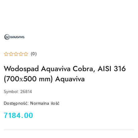
NAZWA
PRODUCENTA:
AQUAVIVA
(0)
Wodospad Aquaviva Cobra, AISI 316
(700х500 mm) Aquaviva
Symbol:
26814
Dostępność:
Normalna ilość
cena:
7184.00