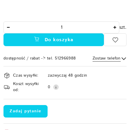
Ilość
szt.
Do koszyka
dostępność / rabat -> tel. 512966988
Zostaw telefon
Dostępność
Czas wysyłki:
zazwyczaj 48 godzin
i
Koszt wysyłki
Wyślij
dostawa
0
od:
Zadaj pytanie