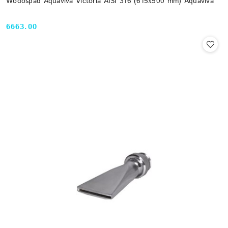
Wodospad Aquaviva Victoria AISI 316 (615х500 mm) Aquaviva
6663.00
Cena: