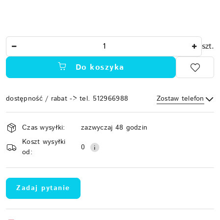
Ilość
szt.
Do koszyka
dostępność / rabat -> tel. 512966988
Zostaw telefon
Dostępność
Czas wysyłki:
zazwyczaj 48 godzin
i
Koszt wysyłki
Wyślij
dostawa
0
od:
Zadaj pytanie