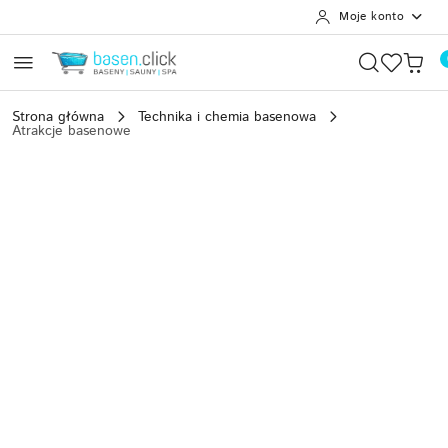
Moje konto
Przejdź do treści głównej
Przejdź do wyszukiwarki
Przejdź do moje konto
Przejdź do menu głównego
Przejdź do opisu produktu
Przejdź do stopki
Strona główna
Technika i chemia basenowa
Atrakcje basenowe