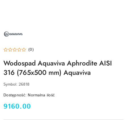
NAZWA
PRODUCENTA:
AQUAVIVA
(0)
Wodospad Aquaviva Aphrodite AISI
316 (765x500 mm) Aquaviva
Symbol:
26818
Dostępność:
Normalna ilość
cena:
9160.00