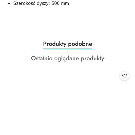
Szerokość dyszy: 500 mm
Produkty
Produkty podobne
Pomiń karuzelę produktów
o
Produkty
Ostatnio oglądane produkty
statusie:
o
statusie: