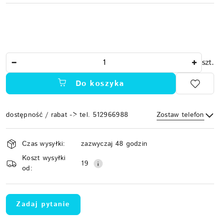
Ilość
szt.
Do koszyka
dostępność / rabat -> tel. 512966988
Zostaw telefon
Dostępność
Czas wysyłki:
zazwyczaj 48 godzin
i
Koszt wysyłki
Wyślij
dostawa
19
od:
Zadaj pytanie