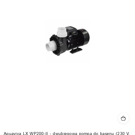
Aquaviva LX WP200-II - dwubiegowa pompa do basenu (230 V,