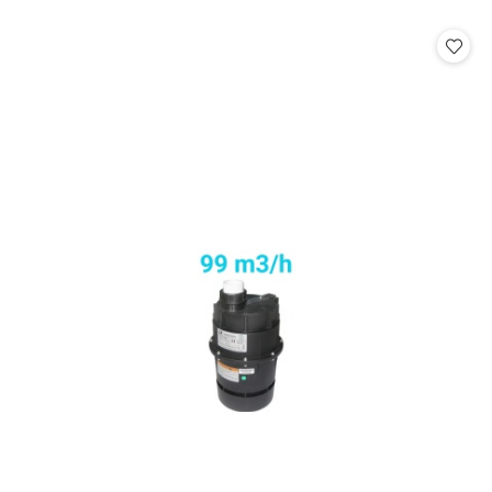
o
statusie: