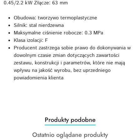
0.45/2.2 kW Złącze: 63 mm
Obudowa: tworzywo termoplastyczne
Silnik: stal nierdzewna
Maksymalne ciśnienie robocze: 0.3 MPa
Klasa izolacji: F
Producent zastrzega sobie prawo do dokonywania w
dowolnym czasie zmian dotyczących zawartości
zestawu, konstrukcji i parametrów, które nie mają
wpływu na jakość wyrobu, bez uprzedniego
powiadomienia klienta
Produkty
Produkty podobne
Pomiń karuzelę produktów
o
Produkty
Ostatnio oglądane produkty
statusie: