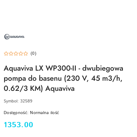
NAZWA
PRODUCENTA:
AQUAVIVA
(0)
Aquaviva LX WP300-II - dwubiegowa
pompa do basenu (230 V, 45 m3/h,
0.62/3 KM) Aquaviva
Symbol:
32589
Dostępność:
Normalna ilość
cena:
1353.00