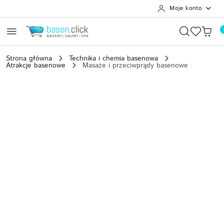
Moje konto
Przejdź do treści głównej
Przejdź do wyszukiwarki
Przejdź do moje konto
Przejdź do menu głównego
Przejdź do opisu produktu
Przejdź do stopki
Strona główna
Technika i chemia basenowa
Atrakcje basenowe
Masaże i przeciwprądy basenowe