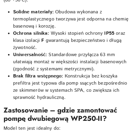
(do +50°C).
Solidne materiały:
Obudowa wykonana z
termoplastycznego tworzywa jest odporna na chemię
basenową i korozję.
Ochrona silnika:
Wysoki stopień ochrony
IP55
oraz
klasa izolacji
F
gwarantują bezpieczeństwo i długą
żywotność.
Uniwersalność:
Standardowe przyłącza 63 mm
ułatwiają montaż w większości instalacji basenowych
(zgodność z systemami metrycznymi).
Brak filtra wstępnego:
Konstrukcja bez koszyka
prefiltra jest typowa dla pomp ssących bezpośrednio
ze skimmerów w systemach SPA, co zwiększa ich
sprawność hydrauliczną.
Zastosowanie – gdzie zamontować
pompę
dwubiegową WP250-II
?
Model ten jest idealny do: