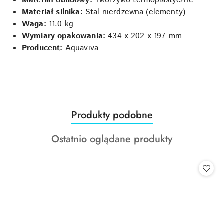
Materiał obudowy:
Tworzywo termoplastyczne
Materiał silnika:
Stal nierdzewna (elementy)
Waga:
11.0 kg
Wymiary opakowania:
434 x 202 x 197 mm
Producent:
Aquaviva
Produkty
Produkty podobne
Pomiń karuzelę produktów
o
Produkty
Ostatnio oglądane produkty
statusie:
o
statusie: