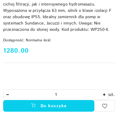
cichej filtracji, jak i intensywnego hydromasażu.
Wyposażona w przyłącza 63 mm, silnik o klasie izolacji F
oraz obudowę IP55. Idealny zamiennik dla pomp w
systemach Sundance, Jacuzzi i innych. Uwaga: Nie
przeznaczona do słonej wody. Kod produktu: WP250-II.
Dostępność:
Normalna ilość
cena:
1280.00
Ilość
szt.
Do koszyka