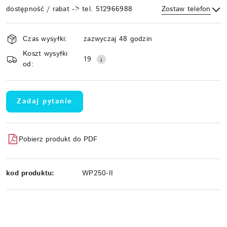
dostępność / rabat -> tel. 512966988
Zostaw telefon
Dostępność
Czas wysyłki:
zazwyczaj 48 godzin
i
Koszt wysyłki
Wyślij
dostawa
19
od:
Zadaj pytanie
Pobierz produkt do PDF
kod produktu:
WP250-II