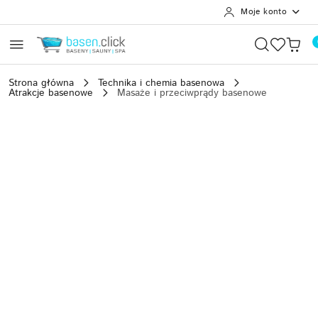
Moje konto
Przejdź do treści głównej
Przejdź do wyszukiwarki
Przejdź do moje konto
Przejdź do menu głównego
Przejdź do opisu produktu
Przejdź do stopki
Strona główna
Technika i chemia basenowa
Atrakcje basenowe
Masaże i przeciwprądy basenowe