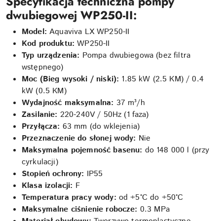
Specyfikacja techniczna
pompy
dwubiegowej WP250-II
:
Model:
Aquaviva LX WP250-II
Kod produktu:
WP250-II
Typ urządzenia:
Pompa dwubiegowa (bez filtra
wstępnego)
Moc (Bieg wysoki / niski):
1.85 kW (2.5 KM) / 0.4
kW (0.5 KM)
Wydajność maksymalna:
37 m³/h
Zasilanie:
220-240V / 50Hz (1 faza)
Przyłącza:
63 mm (do wklejenia)
Przeznaczenie do słonej wody:
Nie
Maksymalna pojemność basenu:
do 148 000 l (przy
cyrkulacji)
Stopień ochrony:
IP55
Klasa izolacji:
F
Temperatura pracy wody:
od +5°C do +50°C
Maksymalne ciśnienie robocze:
0.3 MPa