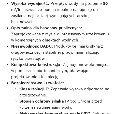
Wysoka wydajność:
Przepływ wody na poziomie
80
m³/h
sprawia, że pompa idealnie nadaje się do
zasilania najbardziej wymagających atrakcji
basenowych.
Optymalna dla basenów publicznych:
Zaprojektowana z myślą o intensywnym użytkowaniu
w komercyjnych obiektach wodnych.
Niezawodność BADU:
Produkty tej marki słyną z
długowieczności i stabilnej pracy, minimalizując
ryzyko przestojów.
Kompaktowa konstrukcja:
Zajmuje niewiele miejsca
w pomieszczeniu technicznym, ułatwiając
projektowanie i instalację.
Bezpieczeństwo i trwałość:
Klasa izolacji F:
Zapewnia wysoką odporność na
przegrzewanie.
Stopień ochrony silnika IP 55:
Chroni przed
kurzem i strumieniami wody.
Maksymalna temperatura wody 60°C:
Odporna