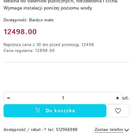
Idealna do basenów publicznych, niezawodna i cicha.
Wymaga instalacji poniżej poziomu wody.
Dostępność:
Bardzo mało
Cena:
12498.00
Najniższa cena z 30 dni przed promocją:
12498
Cena regularna:
12898.00
Ilość
szt.
Do koszyka
dostępność / rabat -> tel. 512966988
Zostaw telefon