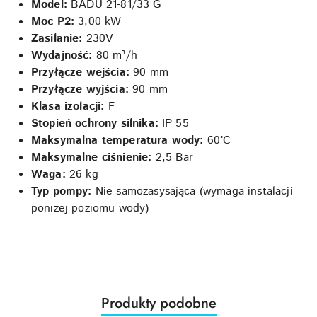
Model:
BADU 21-81/33 G
Moc P2:
3,00 kW
Zasilanie:
230V
Wydajność:
80 m³/h
Przyłącze wejścia:
90 mm
Przyłącze wyjścia:
90 mm
Klasa izolacji:
F
Stopień ochrony silnika:
IP 55
Maksymalna temperatura wody:
60°C
Maksymalne ciśnienie:
2,5 Bar
Waga:
26 kg
Typ pompy:
Nie samozasysająca (wymaga instalacji
poniżej poziomu wody)
Produkty
Produkty podobne
Pomiń karuzelę produktów