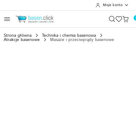
Moje konto
Przejdź do treści głównej
Przejdź do wyszukiwarki
Przejdź do moje konto
Przejdź do menu głównego
Przejdź do opisu produktu
Przejdź do stopki
Strona główna
Technika i chemia basenowa
Atrakcje basenowe
Masaże i przeciwprądy basenowe