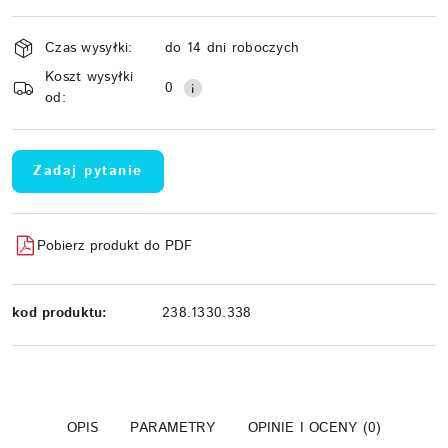
Dostępność
Czas wysyłki:
do 14 dni roboczych
i
Koszt wysyłki
Wyślij
dostawa
0
od:
Zadaj pytanie
Pobierz produkt do PDF
kod produktu:
238.1330.338
OPIS
PARAMETRY
OPINIE I OCENY (0)