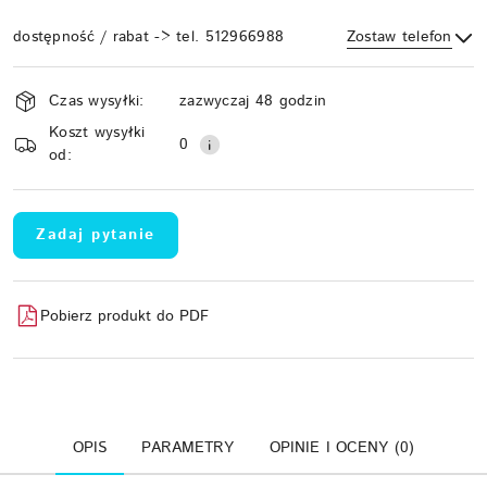
dostępność / rabat -> tel. 512966988
Zostaw telefon
Dostępność
Czas wysyłki:
zazwyczaj 48 godzin
i
Koszt wysyłki
Wyślij
dostawa
0
od:
Zadaj pytanie
Pobierz produkt do PDF
OPIS
PARAMETRY
OPINIE I OCENY (0)