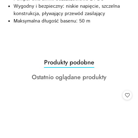
Wygodny i bezpieczny: niskie napięcie, szczelna
konstrukcja, pływający przewód zasilający
Maksymalna długość basenu: 50 m
Produkty
Produkty podobne
Pomiń karuzelę produktów
o
Produkty
Ostatnio oglądane produkty
statusie:
o
statusie: