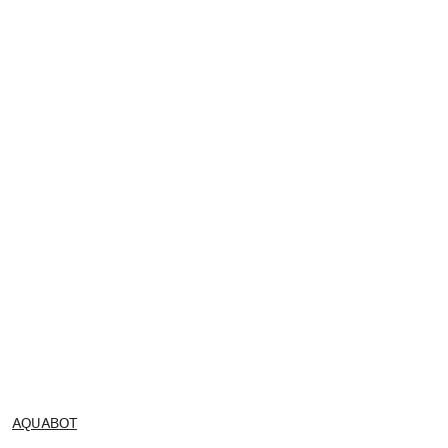
NAZWA
AQUABOT
PRODUCENTA: