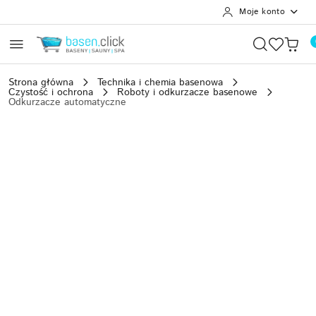
Moje konto
Przejdź do treści głównej
Przejdź do wyszukiwarki
Przejdź do moje konto
Przejdź do menu głównego
Przejdź do opisu produktu
Przejdź do stopki
Strona główna
Technika i chemia basenowa
Czystość i ochrona
Roboty i odkurzacze basenowe
Odkurzacze automatyczne