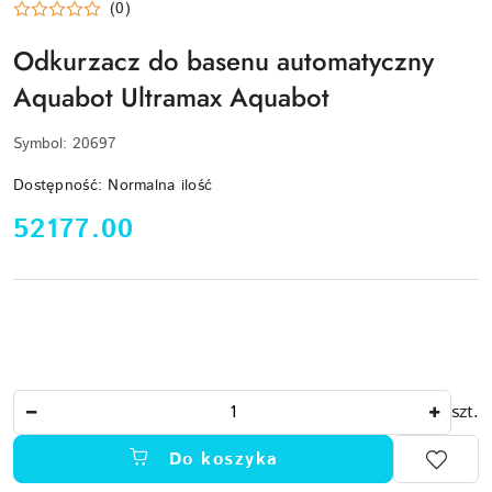
(0)
Odkurzacz do basenu automatyczny
Aquabot Ultramax Aquabot
Symbol:
20697
Dostępność:
Normalna ilość
cena:
52177.00
Ilość
szt.
Do koszyka