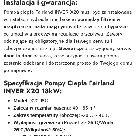
Instalacja i gwarancja:
Pompa ciepła Fairland INVER X20 musi być zainstalowana
w instalacji hydraulicznej basenu
pomiędzy filtrem a
urządzeniem uzdatniającym wodę
, zawsze na
bypassie
,
co umożliwia precyzyjną regulację przepływu. Zawory
odcinające są obligatoryjne dla łatwego serwisu i
zabezpieczenia na zimę.
Gwarancja
oraz wygodny
serwis
door to door
oznacza, że w przypadku awarii pompa
zostanie odebrana i dostarczona prosto do Twojego domu
po naprawie.
Specyfikacja Pompy Ciepła Fairland
INVER X20 18kW:
Model:
X20-18C
Zalecany rozmiar basenu:
40 - 65 m³
Zakres temperatury roboczej:
-20°C ~ 40°C
Wydajność grzewcza (Powietrze 26°C/Woda
26°C/Wilgotność 80%):