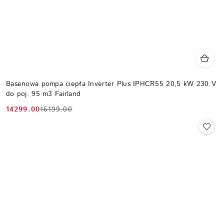
Basenowa pompa ciepła Inverter Plus IPHCR55 20,5 kW 230 V
do poj. 95 m3 Fairland
14299.00
16199.00
Cena
Cena
promocyjna:
przed
promocją: