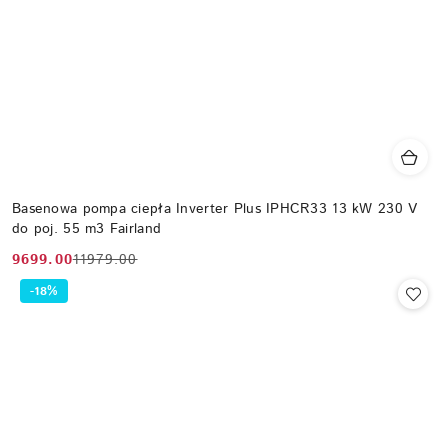
Basenowa pompa ciepła Inverter Plus IPHCR33 13 kW 230 V
do poj. 55 m3 Fairland
9699.00
11979.00
Cena
Cena
promocyjna:
przed
-18%
promocją: