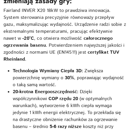
zmieniają zasady gry:
Fairland INVER X20 18kW to prawdziwa innowacja.
System sterowania precyzyjnie równoważy przepływ
gazu, maksymalizując wydajność. Urządzenie radzi sobie z
ekstremalnymi temperaturami, pracując efektywnie
nawet w
-20°C
, co otwiera możliwość
całorocznego
ogrzewania basenu
. Potwierdzeniem najwyższej jakości i
zgodności z normami UE (EN14511) jest
certyfikat TUV
Rheinland
.
Technologia Wymiany Ciepła 3D:
Zwiększa
powierzchnię wymiany o
30%
, poprawiając wydajność
o taką samą wartość.
20-krotna Energooszczędność:
Dzięki
współczynnikowi
COP rzędu 20
(w optymalnych
warunkach), wytworzenie 6 kWh ciepła wymaga
jedynie 1 kWh energii elektrycznej. To przekłada się
na drastyczne obniżenie rachunków za ogrzewanie
basenu – średnio
5-6 razy niższe
koszty niż przy