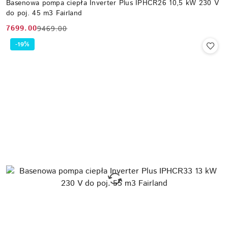
Basenowa pompa ciepła Inverter Plus IPHCR26 10,5 kW 230 V
do poj. 45 m3 Fairland
7699.00
9469.00
Cena
Cena
promocyjna:
przed
-19%
promocją: