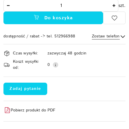
Ilość
szt.
Do koszyka
dostępność / rabat -> tel. 512966988
Zostaw telefon
Dostępność
Czas wysyłki:
zazwyczaj 48 godzin
i
Koszt wysyłki
Wyślij
dostawa
0
od:
Zadaj pytanie
Pobierz produkt do PDF