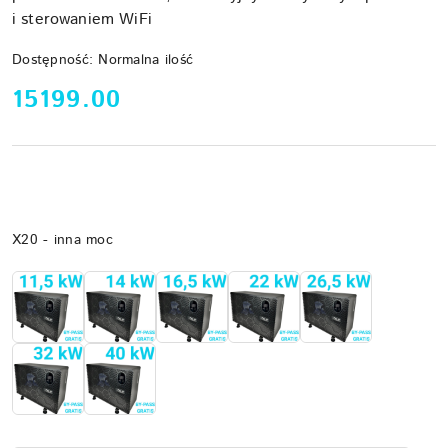
i sterowaniem WiFi
Dostępność:
Normalna ilość
cena:
15199.00
Wariant
X20 - inna moc