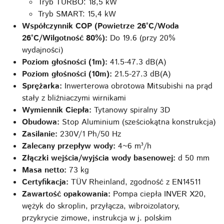
Tryb TURBO: 18,5 kW
Tryb SMART: 15,4 kW
Współczynnik COP (Powietrze 26°C/Woda
26°C/Wilgotność 80%):
Do 19.6 (przy 20%
wydajności)
Poziom głośności (1m):
41.5-47.3 dB(A)
Poziom głośności (10m):
21.5-27.3 dB(A)
Sprężarka:
Inwerterowa obrotowa Mitsubishi na prąd
stały z bliźniaczymi wirnikami
Wymiennik Ciepła:
Tytanowy spiralny 3D
Obudowa:
Stop Aluminium (sześciokątna konstrukcja)
Zasilanie:
230V/1 Ph/50 Hz
Zalecany przepływ wody:
4~6 m³/h
Złączki wejścia/wyjścia wody basenowej:
d 50 mm
Masa netto:
73 kg
Certyfikacja:
TÜV Rheinland, zgodność z EN14511
Zawartość opakowania:
Pompa ciepła INVER X20,
wężyk do skroplin, przyłącza, wibroizolatory,
przykrycie zimowe, instrukcja w j. polskim