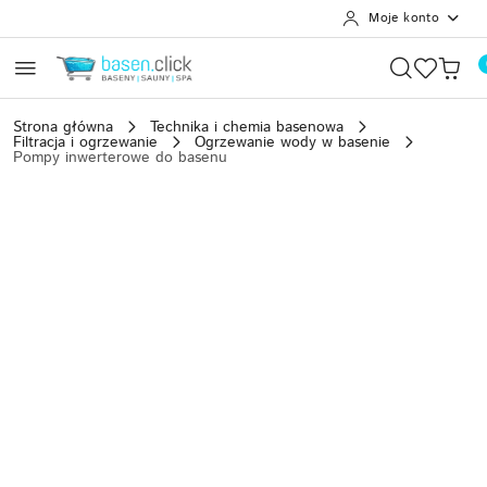
Moje konto
Przejdź do treści głównej
Przejdź do wyszukiwarki
Przejdź do moje konto
Przejdź do menu głównego
Przejdź do opisu produktu
Przejdź do stopki
Strona główna
Technika i chemia basenowa
Filtracja i ogrzewanie
Ogrzewanie wody w basenie
Pompy inwerterowe do basenu