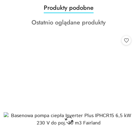
Produkty
Produkty podobne
Pomiń karuzelę produktów
o
Produkty
Ostatnio oglądane produkty
statusie:
o
statusie: