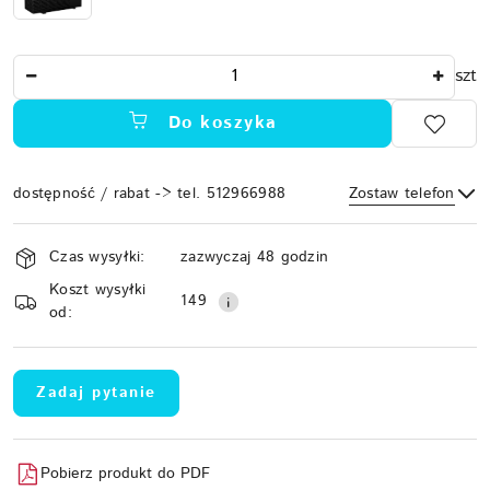
Ilość
szt
Do koszyka
dostępność / rabat -> tel. 512966988
Zostaw telefon
Dostępność
Czas wysyłki:
zazwyczaj 48 godzin
i
Koszt wysyłki
Wyślij
dostawa
149
od:
Zadaj pytanie
Pobierz produkt do PDF