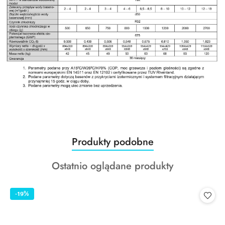
Produkty
Produkty podobne
Pomiń karuzelę produktów
o
Produkty
Ostatnio oglądane produkty
statusie:
o
statusie:
-19%