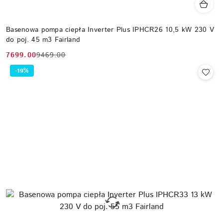
Basenowa pompa ciepła Inverter Plus IPHCR26 10,5 kW 230 V
do poj. 45 m3 Fairland
7699.00
9469.00
Cena
Cena
promocyjna:
przed
-19%
promocją: