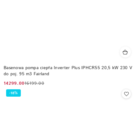
Basenowa pompa ciepła Inverter Plus IPHCR55 20,5 kW 230 V
do poj. 95 m3 Fairland
14299.00
16199.00
Cena
Cena
promocyjna:
przed
-18%
promocją: