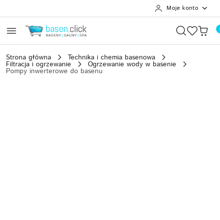
Moje konto
Przejdź do treści głównej
Przejdź do wyszukiwarki
Przejdź do moje konto
Przejdź do menu głównego
Przejdź do opisu produktu
Przejdź do stopki
Strona główna
Technika i chemia basenowa
Filtracja i ogrzewanie
Ogrzewanie wody w basenie
Pompy inwerterowe do basenu