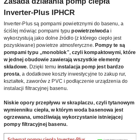
Zasada działania pomp ciepła
Inverter-Plus IPHCR
Inverter-Plus są pompami powietrznymi do basenu, a
ściślej mówiąc pompami typu
powietrze/woda
i
wykorzystują jako dolne źródło (z którego ciepło jest
pozyskiwane) powietrze atmosferyczne.
Pompy te są
pompami typu „monoblok”, czyli kompaktowymi, które
w jednej obudowie zawierają wszystkie elementy
składowe.
Dzięki temu
instalacja pomp jest bardzo
prosta
, a dodatkowe koszty inwestycyjne to zakup rur,
kształtek, zaworów z PVC i podłączenie urządzenia do
instalacji filtracyjnej basenu.
Ni
skie opory przepływu w skraplaczu, czyli tytanowym
wymienniku ciepła, w którym woda basenowa jest
ogrzewana, umożliwiają wykorzystanie istniejącej
pompy filtracyjnej basenu.