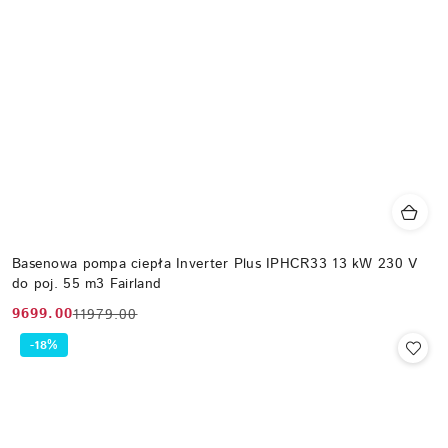
Basenowa pompa ciepła Inverter Plus IPHCR33 13 kW 230 V
do poj. 55 m3 Fairland
9699.00
11979.00
Cena
Cena
promocyjna:
przed
-18%
promocją: