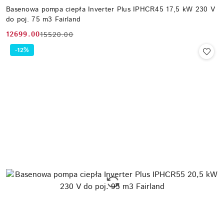
Basenowa pompa ciepła Inverter Plus IPHCR45 17,5 kW 230 V
do poj. 75 m3 Fairland
12699.00
15520.00
Cena
Cena
promocyjna:
przed
-12%
promocją: