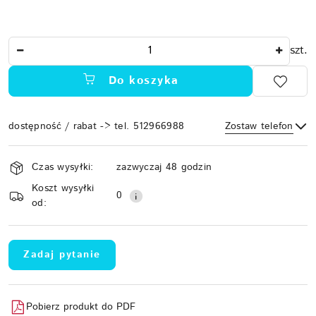
Ilość
szt.
Do koszyka
dostępność / rabat -> tel. 512966988
Zostaw telefon
Dostępność
Czas wysyłki:
zazwyczaj 48 godzin
i
Koszt wysyłki
Wyślij
dostawa
0
od:
Zadaj pytanie
Pobierz produkt do PDF