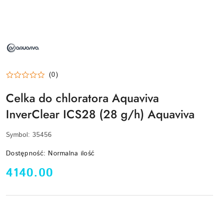
NAZWA
PRODUCENTA:
AQUAVIVA
(0)
Celka do chloratora Aquaviva
InverClear ICS28 (28 g/h) Aquaviva
Symbol:
35456
Dostępność:
Normalna ilość
cena:
4140.00