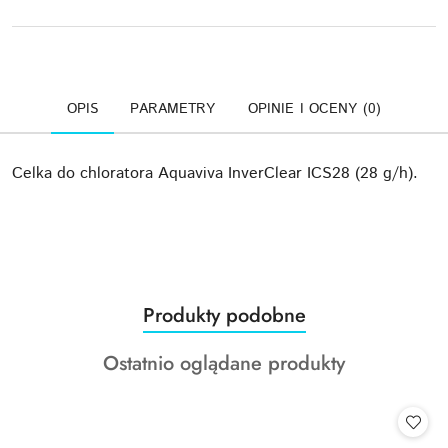
OPIS
PARAMETRY
OPINIE I OCENY (0)
Celka do chloratora Aquaviva InverClear ICS28 (28 g/h).
Produkty
Produkty podobne
Pomiń karuzelę produktów
o
Produkty
Ostatnio oglądane produkty
statusie:
o
statusie: