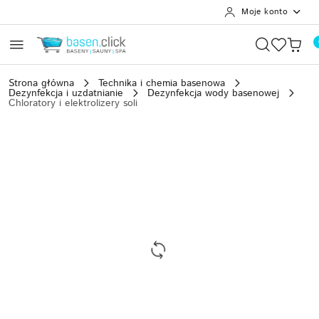
Moje konto
Przejdź do treści głównej
Przejdź do wyszukiwarki
Przejdź do moje konto
Przejdź do menu głównego
Przejdź do opisu produktu
Przejdź do stopki
Strona główna
Technika i chemia basenowa
Dezynfekcja i uzdatnianie
Dezynfekcja wody basenowej
Chloratory i elektrolizery soli