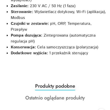
wydajności)
Zasilanie:
230
V
AC /
50
Hz
(1 faza)
Sterowanie:
Wyświetlacz dotykowy, Wi-Fi (aplikacja),
Modbus
Czujniki w zestawie:
pH, ORP, Temperatura,
Przepływ
Pompa dozująca:
Zintegrowana (automatyczna
regulacja pH)
Konserwacja:
Cela samoczyszcząca (polaryzacja)
Dodatkowe wyjścia:
1 przekaźnik sterujący
Produkty
Produkty podobne
Pomiń karuzelę produktów
o
Produkty
Ostatnio oglądane produkty
statusie:
o