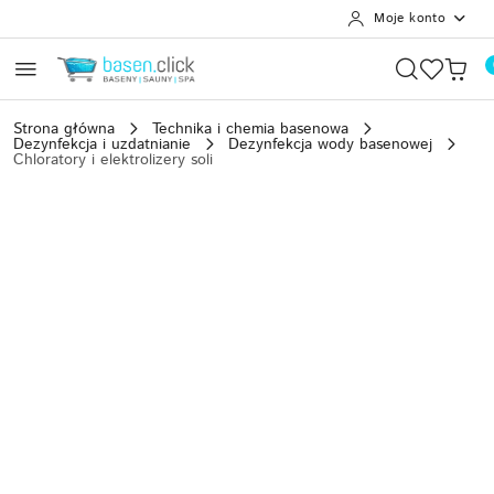
Moje konto
Przejdź do treści głównej
Przejdź do wyszukiwarki
Przejdź do moje konto
Przejdź do menu głównego
Przejdź do opisu produktu
Przejdź do stopki
Strona główna
Technika i chemia basenowa
Dezynfekcja i uzdatnianie
Dezynfekcja wody basenowej
Chloratory i elektrolizery soli