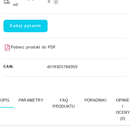
dostawa
0
od:
Zadaj pytanie
Pobierz produkt do PDF
EAN:
4019305786959
OPIS
PARAMETRY
FAQ
PORADNIKI
OPINIE
PRODUKTU
I
OCENY
(0)