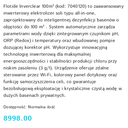
Flotide Inverclear 100m³ (kod: 7040120) to zaawansowany
inwerterowy elektrolizer soli typu all-in-one,
zaprojektowany do inteligentnej dezynfekcji basenów o
objętości do 100 m³ . System automatycznie zarządza
parametrami wody dzięki zintegrowanym czujnikom pH,
ORP (Redox) i temperatury oraz wbudowanej pompie
dozującej korektor pH. Wykorzystuje innowacyjną
technologię inwerterową dla maksymalnej
energooszczędności i stabilności produkcji chloru przy
niskim zasoleniu (3 g/l). Urządzenie oferuje zdalne
sterowanie przez Wi-Fi, kolorowy panel dotykowy oraz
funkcję samoczyszczenia celi, co gwarantuje
bezobsługową eksploatację i krystalicznie czystą wodę w
dużych basenach prywatnych.
Dostępność:
Normalna ilość
cena:
8998.00