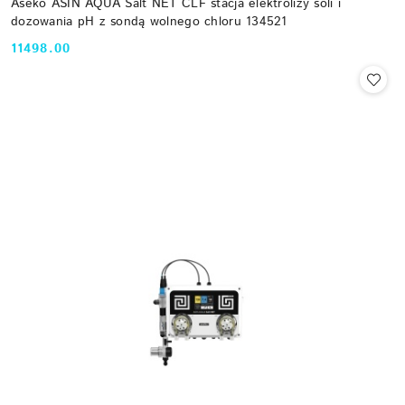
Aseko ASIN AQUA Salt NET CLF stacja elektrolizy soli i
dozowania pH z sondą wolnego chloru 134521
11498.00
Cena: