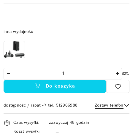
Wariant
inna wydajność
Ilość
szt.
Do koszyka
dostępność / rabat -> tel. 512966988
Zostaw telefon
Dostępność
Czas wysyłki:
zazwyczaj 48 godzin
i
Koszt wysyłki
Wyślij