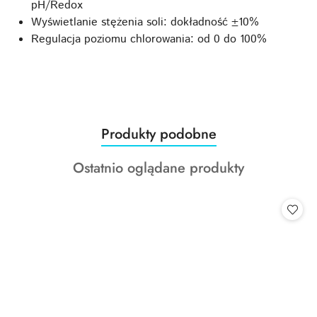
pH/Redox
Wyświetlanie stężenia soli: dokładność ±10%
Regulacja poziomu chlorowania: od 0 do 100%
Produkty
Produkty podobne
Pomiń karuzelę produktów
o
Produkty
Ostatnio oglądane produkty
statusie:
o
statusie: