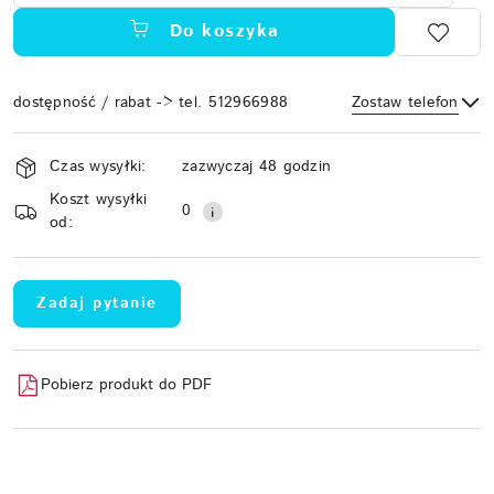
Do koszyka
dostępność / rabat -> tel. 512966988
Zostaw telefon
Dostępność
Czas wysyłki:
zazwyczaj 48 godzin
i
Koszt wysyłki
Wyślij
dostawa
0
od:
Zadaj pytanie
Pobierz produkt do PDF