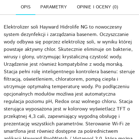
OPIS
PARAMETRY
OPINIE I OCENY (0)
Elektrolizer soli Hayward Hidrolife NG to nowoczesny
system dezynfekcji i zarządzania basenem. Oczyszczanie
wody odbywa się poprzez elektrolizę soli, w wyniku której
powstaje aktywny chlor. Skutecznie eliminuje on bakterie,
wirusy i glony, utrzymując krystaliczną czystość wody.
Urządzenie jest również kompatybilne z wodą morską.
Stacja pełni rolę inteligentnego kontrolera basenu: steruje
filtracją, oświetleniem, chloratorem, pompą ciepła i
utrzymuje optymalną temperaturę wody. Po podłączeniu
opcjonalnych modułów możliwa jest automatyczna
regulacja poziomu pH, Redox oraz wolnego chloru. Stacja
sterująca wyposażona jest w kolorowy wyświetlacz TFT o
przekątnej 4,3 cali, zapewniający wygodną obsługę i
prezentację wszystkich parametrów. Sterowanie Wi-Fi ze
smartfona jest również dostępne za pośrednictwem
aplikacji Hayward PoolWatch / Vistapool 3.0, którą można