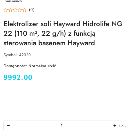
(0)
Elektrolizer soli Hayward Hidrolife NG
22 (110 m³, 22 g/h) z funkcją
sterowania basenem Hayward
Symbol:
42020
Dostępność:
Normalna ilość
cena:
9992.00
Ilość
szt.