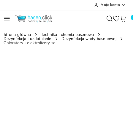
Moje konto
Przejdź do treści głównej
Przejdź do wyszukiwarki
Przejdź do moje konto
Przejdź do menu głównego
Przejdź do opisu produktu
Przejdź do stopki
Strona główna
Technika i chemia basenowa
Dezynfekcja i uzdatnianie
Dezynfekcja wody basenowej
Chloratory i elektrolizery soli