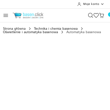
Moje konto
Przejdź do treści głównej
Przejdź do wyszukiwarki
Przejdź do moje konto
Przejdź do menu głównego
Przejdź do opisu produktu
Przejdź do stopki
Strona główna
Technika i chemia basenowa
Oświetlenie i automatyka basenowa
Automatyka basenowa