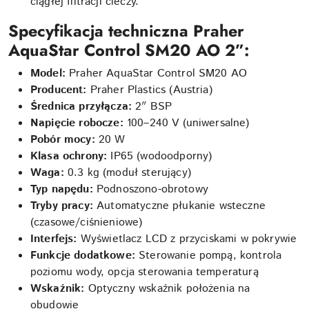
ciągłej filtracji cieczy.
Specyfikacja techniczna Praher
AquaStar Control SM20 AO 2”:
Model:
Praher AquaStar Control SM20 AO
Producent:
Praher Plastics (Austria)
Średnica przyłącza:
2″ BSP
Napięcie robocze:
100–240 V (uniwersalne)
Pobór mocy:
20 W
Klasa ochrony:
IP65 (wodoodporny)
Waga:
0.3 kg (moduł sterujący)
Typ napędu:
Podnoszono-obrotowy
Tryby pracy:
Automatyczne płukanie wsteczne
(czasowe/ciśnieniowe)
Interfejs:
Wyświetlacz LCD z przyciskami w pokrywie
Funkcje dodatkowe:
Sterowanie pompą, kontrola
poziomu wody, opcja sterowania temperaturą
Wskaźnik:
Optyczny wskaźnik położenia na
obudowie