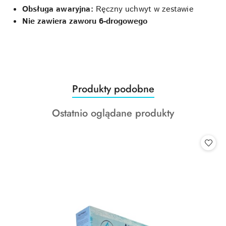
Obsługa awaryjna:
Ręczny uchwyt w zestawie
Nie zawiera zaworu 6-drogowego
Produkty
Produkty podobne
Pomiń karuzelę produktów
o
Produkty
Ostatnio oglądane produkty
statusie:
o
statusie: