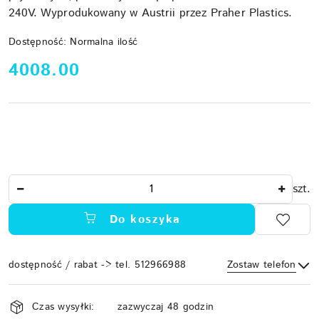
240V. Wyprodukowany w Austrii przez Praher Plastics.
Dostępność:
Normalna ilość
cena:
4008.00
Ilość
szt.
Do koszyka
dostępność / rabat -> tel. 512966988
Zostaw telefon
Dostępność
Czas wysyłki:
zazwyczaj 48 godzin
i