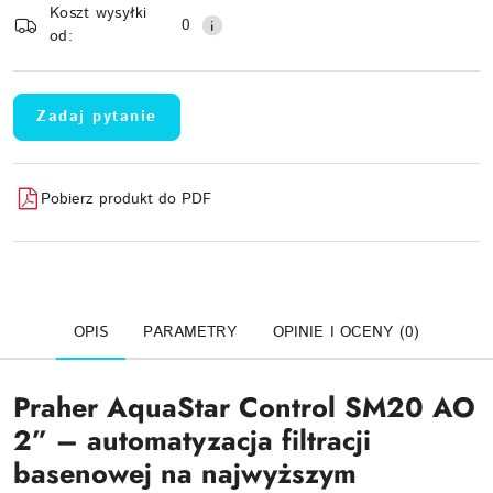
Koszt wysyłki
Wyślij
dostawa
0
od:
Zadaj pytanie
Pobierz produkt do PDF
OPIS
PARAMETRY
OPINIE I OCENY (0)
Praher AquaStar Control SM20 AO
2” – automatyzacja filtracji
basenowej na najwyższym