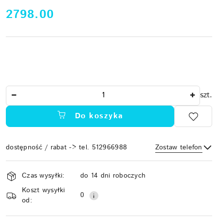
cena:
2798.00
Ilość
szt.
Do koszyka
dostępność / rabat -> tel. 512966988
Zostaw telefon
Dostępność
Czas wysyłki:
do 14 dni roboczych
i
Koszt wysyłki
Wyślij
dostawa
0
od: