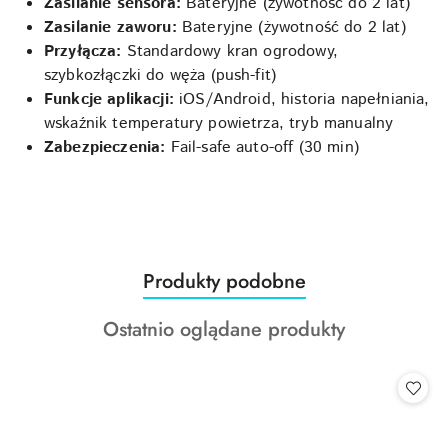
Zasilanie sensora:
Bateryjne (żywotność do 2 lat)
Zasilanie zaworu:
Bateryjne (żywotność do 2 lat)
Przyłącza:
Standardowy kran ogrodowy,
szybkozłączki do węża (push-fit)
Funkcje aplikacji:
iOS/Android, historia napełniania,
wskaźnik temperatury powietrza, tryb manualny
Zabezpieczenia:
Fail-safe auto-off (30 min)
Produkty
Produkty podobne
Pomiń karuzelę produktów
o
Produkty
Ostatnio oglądane produkty
statusie:
o
statusie: