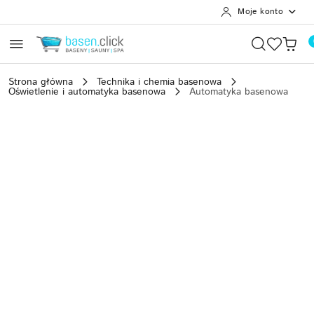
Moje konto
Przejdź do treści głównej
Przejdź do wyszukiwarki
Przejdź do moje konto
Przejdź do menu głównego
Przejdź do opisu produktu
Przejdź do stopki
Strona główna
Technika i chemia basenowa
Oświetlenie i automatyka basenowa
Automatyka basenowa