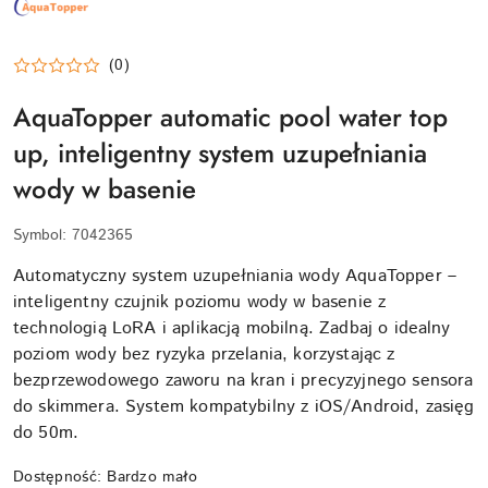
AQUATOPPER
–
PRODUCENTA
INTELIGENTNEGO
SYSTEMU
(0)
AUTOMATYCZNEGO
DOPEŁNIANIA
AquaTopper automatic pool water top
WODY
W
BASENACH
up, inteligentny system uzupełniania
wody w basenie
Symbol:
7042365
Automatyczny system uzupełniania wody AquaTopper –
inteligentny czujnik poziomu wody w basenie z
technologią LoRA i aplikacją mobilną. Zadbaj o idealny
poziom wody bez ryzyka przelania, korzystając z
bezprzewodowego zaworu na kran i precyzyjnego sensora
do skimmera. System kompatybilny z iOS/Android, zasięg
do 50m.
Dostępność:
Bardzo mało