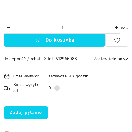
Ilość
szt.
Do koszyka
dostępność / rabat -> tel. 512966988
Zostaw telefon
Dostępność
Czas wysyłki:
zazwyczaj 48 godzin
i
Koszt wysyłki
Wyślij
dostawa
0
od:
Zadaj pytanie