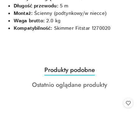
Długość przewodu:
5 m
Montaż:
Ścienny (podtynkowy/w niecce)
Waga brutto:
2.0 kg
Kompatybilność:
Skimmer Fitstar 1270020
Produkty
Produkty podobne
Pomiń karuzelę produktów
o
Produkty
Ostatnio oglądane produkty
statusie:
o
statusie: