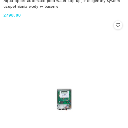
AquaTopper automatic pool water top up, inteligentny system
uzupełniania wody w basenie
2798.00
Cena: