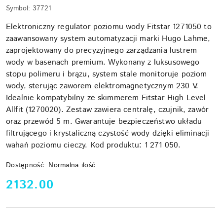
Symbol:
37721
Elektroniczny regulator poziomu wody Fitstar 1271050 to
zaawansowany system automatyzacji marki Hugo Lahme,
zaprojektowany do precyzyjnego zarządzania lustrem
wody w basenach premium. Wykonany z luksusowego
stopu polimeru i brązu, system stale monitoruje poziom
wody, sterując zaworem elektromagnetycznym 230 V.
Idealnie kompatybilny ze skimmerem Fitstar High Level
Allfit (1270020). Zestaw zawiera centralę, czujnik, zawór
oraz przewód 5 m. Gwarantuje bezpieczeństwo układu
filtrującego i krystaliczną czystość wody dzięki eliminacji
wahań poziomu cieczy. Kod produktu: 1 271 050.
Dostępność:
Normalna ilość
cena:
2132.00