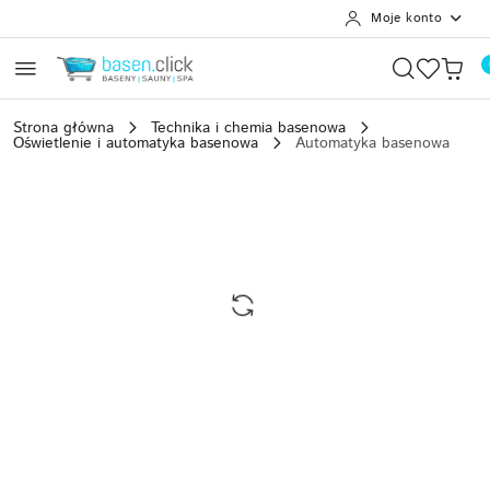
Moje konto
Przejdź do treści głównej
Przejdź do wyszukiwarki
Przejdź do moje konto
Przejdź do menu głównego
Przejdź do opisu produktu
Przejdź do stopki
Strona główna
Technika i chemia basenowa
Oświetlenie i automatyka basenowa
Automatyka basenowa