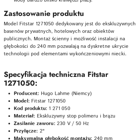
wody bardzo blisko krawędzi plaży.
Zastosowanie produktu
Model Fitstar 1271050 dedykowany jest do ekskluzywnych
basenów prywatnych, hotelowych oraz obiektów
publicznych. Montaż ścienny i możliwość instalacji na
głębokości do 240 mm pozwalają na dyskretne ukrycie
technologii pod elementami wykończeniowymi niecki.
Specyfikacja techniczna Fitstar
1271050:
Producent:
Hugo Lahme (Niemcy)
Model:
Fitstar 1271050
Kod produktu:
1 271 050
Materiał:
Ekskluzywny stop polimeru i brązu
Zasilanie zaworu:
230 V / 50 Hz
Przyłącze:
2"
Maksymalna głębokość montażu:
240 mm