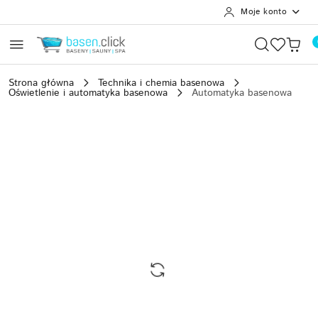
Moje konto
Przejdź do treści głównej
Przejdź do wyszukiwarki
Przejdź do moje konto
Przejdź do menu głównego
Przejdź do opisu produktu
Przejdź do stopki
Strona główna
Technika i chemia basenowa
Oświetlenie i automatyka basenowa
Automatyka basenowa