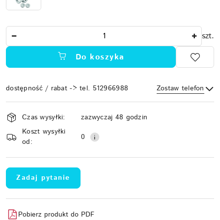
Ilość
szt.
Do koszyka
dostępność / rabat -> tel. 512966988
Zostaw telefon
Dostępność
Czas wysyłki:
zazwyczaj 48 godzin
i
Koszt wysyłki
Wyślij
dostawa
0
od:
Zadaj pytanie
Pobierz produkt do PDF