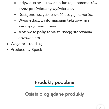
Indywidualne ustawienia funkcji i parametrów
przez podświetlany wyświetlacz.
Dostępne wszystkie sześć pozycji zaworów.
Wyświetlacz z informacjami tekstowymi i
wielojęzycznym menu.
Możliwość połączenia ze stacją sterowania
dozowaniem.
Waga brutto: 4 kg
Producent: Speck
Produkty
Produkty podobne
Pomiń karuzelę produktów
o
Produkty
Ostatnio oglądane produkty
statusie:
o
statusie: