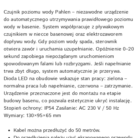
Czujnik poziomu wody Pahlen – niezawodne urządzenie
do automatycznego utrzymywania prawidłowego poziomu
wody w basenie. System współpracuje z pływakowym
czujnikiem w niecce basenowej oraz elektrozaworem
dopływu wody. Gdy poziom wody spada, sterownik
otwiera zawór i uruchamia uzupełnianie. Opóźnienie 0–20
sekund zapobiega niepożądanym uruchomieniom
spowodowanym falami lub rozbryzgami. Jeśli napełnianie
trwa zbyt długo, system automatycznie je przerywa.
Dioda LED na obudowie wskazuje stan pracy: zielona –
normalna praca lub napełnianie, czerwona – zatrzymanie.
Urządzenie przeznaczone jest do montażu na etapie
budowy basenu, co pozwala estetycznie ukryć instalację.
Stopień ochrony: IP54 Zasilanie: AC 230 V / 50 Hz
Wymiary: 130×95×65 mm
Kabel można przedłużyć do 50 metrów.
Do przedłużenia należy użyć ekranowanego przewodu