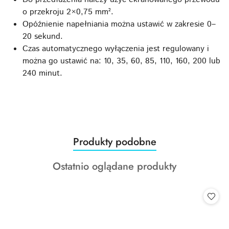
o przekroju 2×0,75 mm².
Opóźnienie napełniania można ustawić w zakresie 0–
20 sekund.
Czas automatycznego wyłączenia jest regulowany i
można go ustawić na: 10, 35, 60, 85, 110, 160, 200 lub
240 minut.
Produkty
Produkty podobne
Pomiń karuzelę produktów
o
Produkty
Ostatnio oglądane produkty
statusie:
o
statusie: