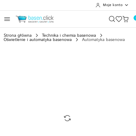
Moje konto
Przejdź do treści głównej
Przejdź do wyszukiwarki
Przejdź do moje konto
Przejdź do menu głównego
Przejdź do opisu produktu
Przejdź do stopki
Strona główna
Technika i chemia basenowa
Oświetlenie i automatyka basenowa
Automatyka basenowa