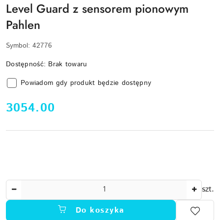
Level Guard z sensorem pionowym
Pahlen
Symbol:
42776
Dostępność:
Brak towaru
Powiadom gdy produkt będzie dostępny
cena:
3054.00
Ilość
szt.
Do koszyka