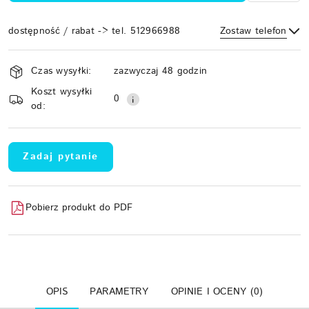
dostępność / rabat -> tel. 512966988
Zostaw telefon
Dostępność
Czas wysyłki:
zazwyczaj 48 godzin
i
Koszt wysyłki
Wyślij
dostawa
0
od:
Zadaj pytanie
Pobierz produkt do PDF
OPIS
PARAMETRY
OPINIE I OCENY (0)