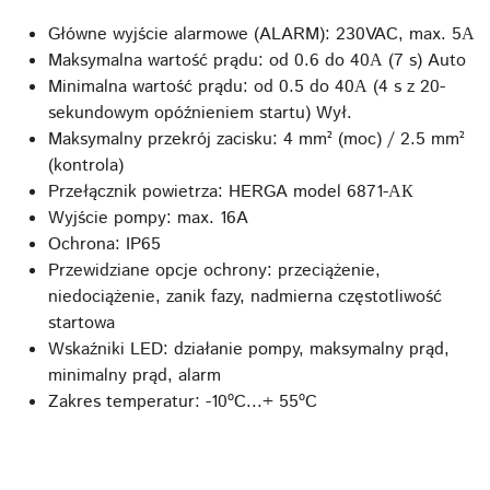
Główne wyjście alarmowe (ALARM): 230VAC, max. 5А
Maksymalna wartość prądu: od 0.6 do 40А (7 s) Auto
Minimalna wartość prądu: od 0.5 do 40А (4 s z 20-
sekundowym opóźnieniem startu) Wył.
Maksymalny przekrój zacisku: 4 mm² (moc) / 2.5 mm²
(kontrola)
Przełącznik powietrza: HERGA model 6871-АК
Wyjście pompy: max. 16A
Ochrona: IP65
Przewidziane opcje ochrony: przeciążenie,
niedociążenie, zanik fazy, nadmierna częstotliwość
startowa
Wskaźniki LED: działanie pompy, maksymalny prąd,
minimalny prąd, alarm
Zakres temperatur: -10ºC...+ 55ºC