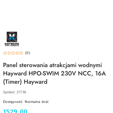
HAYWARD-
LOGO
(0)
Panel sterowania atrakcjami wodnymi
Hayward HPO-SWIM 230V NCC, 16A
(Timer) Hayward
Symbol:
21736
Dostępność:
Normalna ilość
cena:
1529.00