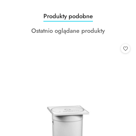
Produkty
Produkty podobne
Pomiń karuzelę produktów
o
Produkty
Ostatnio oglądane produkty
statusie:
o
statusie: