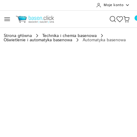
Moje konto
Przejdź do treści głównej
Przejdź do wyszukiwarki
Przejdź do moje konto
Przejdź do menu głównego
Przejdź do opisu produktu
Przejdź do stopki
Strona główna
Technika i chemia basenowa
Oświetlenie i automatyka basenowa
Automatyka basenowa