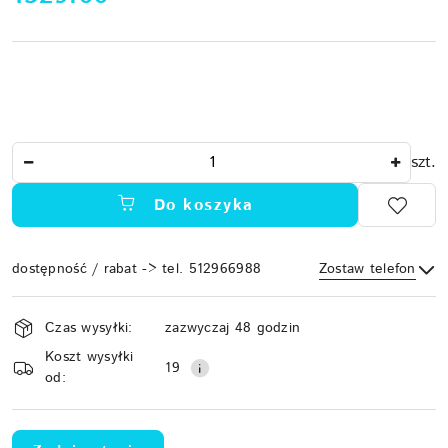
Ilość
szt.
Do koszyka
dostępność / rabat -> tel. 512966988
Zostaw telefon
Dostępność
Czas wysyłki:
zazwyczaj 48 godzin
i
Koszt wysyłki
Wyślij
dostawa
19
od: