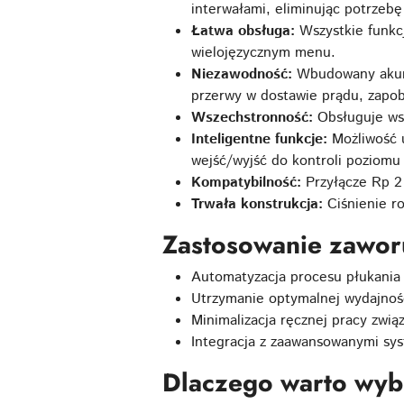
interwałami, eliminując potrzebę
Łatwa obsługa:
Wszystkie funkc
wielojęzycznym menu.
Niezawodność:
Wbudowany akumu
przerwy w dostawie prądu, zapob
Wszechstronność:
Obsługuje wsz
Inteligentne funkcje:
Możliwość 
wejść/wyjść do kontroli poziomu
Kompatybilność:
Przyłącze Rp 2
Trwała konstrukcja:
Ciśnienie r
Zastosowanie zawor
Automatyzacja procesu płukania 
Utrzymanie optymalnej wydajności
Minimalizacja ręcznej pracy zwią
Integracja z zaawansowanymi sy
Dlaczego warto wy