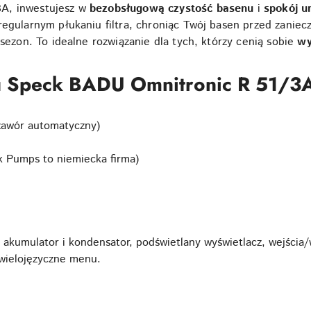
A, inwestujesz w
bezobsługową czystość basenu
i
spokój u
regularnym płukaniu filtra, chroniąc Twój basen przed zaniec
 sezon. To idealne rozwiązanie dla tych, którzy cenią sobie
wy
u Speck BADU Omnitronic R 51/3
(zawór automatyczny)
k Pumps to niemiecka firma)
umulator i kondensator, podświetlany wyświetlacz, wejścia/w
 wielojęzyczne menu.