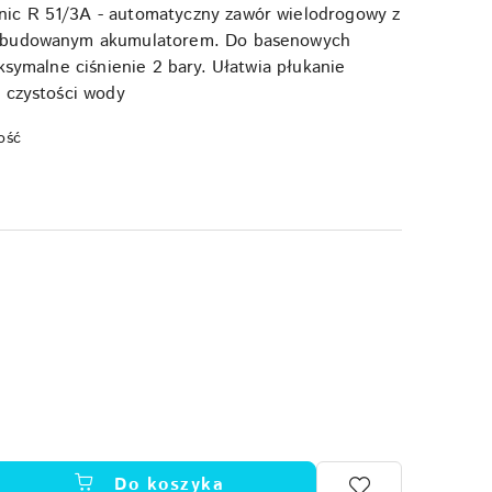
c R 51/3A - automatyczny zawór wielodrogowy z
wbudowanym akumulatorem. Do basenowych
ksymalne ciśnienie 2 bary. Ułatwia płukanie
 czystości wody
ość
Do koszyka