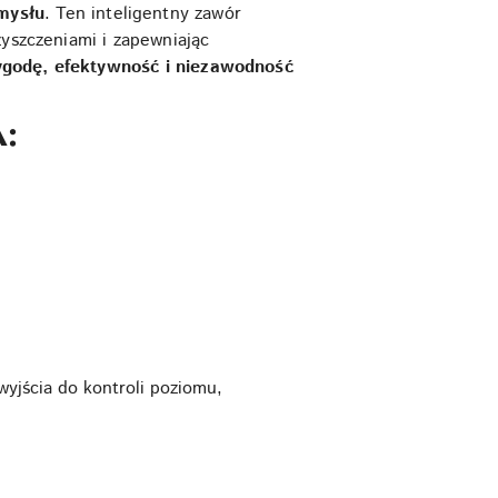
mysłu
. Ten inteligentny zawór
zyszczeniami i zapewniając
godę, efektywność i niezawodność
A:
yjścia do kontroli poziomu,