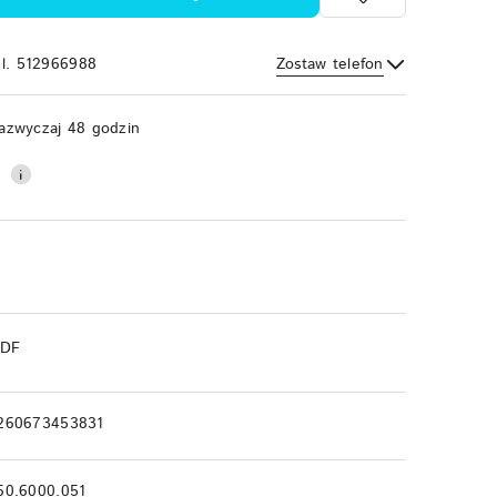
el. 512966988
Zostaw telefon
Wyślij
azwyczaj 48 godzin
0
PDF
260673453831
60.6000.051