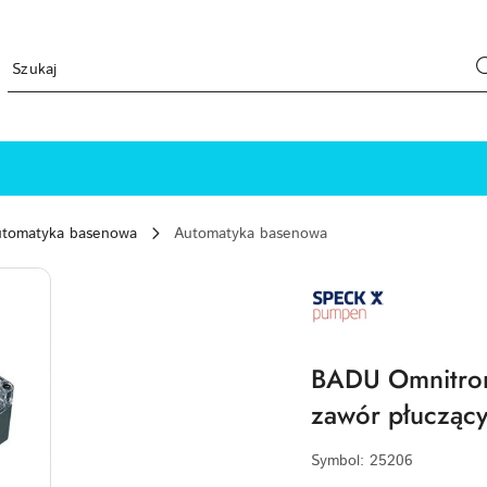
automatyka basenowa
Automatyka basenowa
SPECK-
PUMPEN-
LOGO
BADU Omnitron
zawór płuczący
Symbol:
25206