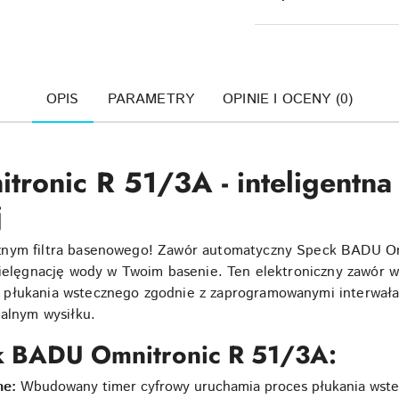
OPIS
PARAMETRY
OPINIE I OCENY (0)
ronic R 51/3A - inteligentna
j
znym filtra basenowego! Zawór automatyczny Speck BADU Om
 pielęgnację wody w Twoim basenie. Ten elektroniczny zawór 
 płukania wstecznego zgodnie z zaprogramowanymi interwała
malnym wysiłku.
k BADU Omnitronic R 51/3A:
ne:
Wbudowany timer cyfrowy uruchamia proces płukania wste