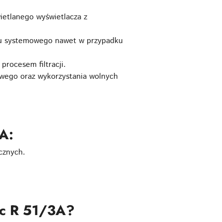
ietlanego wyświetlacza z
su systemowego nawet w przypadku
procesem filtracji.
owego oraz wykorzystania wolnych
A:
cznych.
ic R 51/3A?