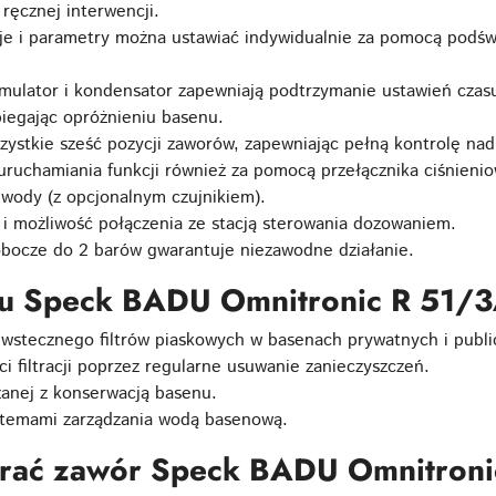
 ręcznej interwencji.
je i parametry można ustawiać indywidualnie za pomocą podśw
lator i kondensator zapewniają podtrzymanie ustawień cza
iegając opróżnieniu basenu.
ystkie sześć pozycji zaworów, zapewniając pełną kontrolę nad 
uruchamiania funkcji również za pomocą przełącznika ciśnieni
 wody (z opcjonalnym czujnikiem).
 i możliwość połączenia ze stacją sterowania dozowaniem.
obocze do 2 barów gwarantuje niezawodne działanie.
u Speck BADU Omnitronic R 51/3
wstecznego filtrów piaskowych w basenach prywatnych i publi
 filtracji poprzez regularne usuwanie zanieczyszczeń.
zanej z konserwacją basenu.
stemami zarządzania wodą basenową.
brać zawór Speck BADU Omnitron