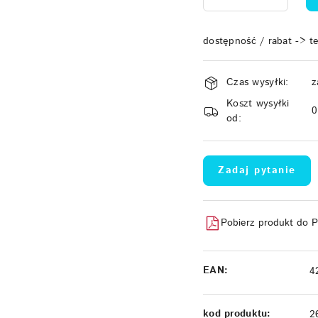
dostępność / rabat -> t
Dostępność
Czas wysyłki:
z
i
Koszt wysyłki
dostawa
od:
Zadaj pytanie
Pobierz produkt do 
EAN:
4
kod produktu:
2