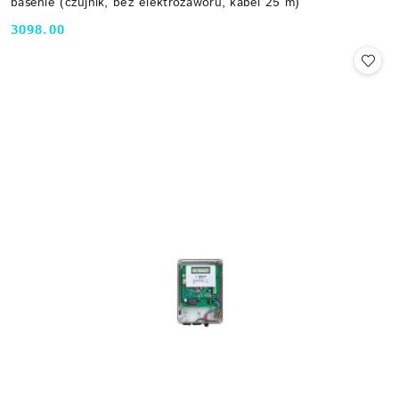
basenie (czujnik, bez elektrozaworu, kabel 25 m)
3098.00
Cena: