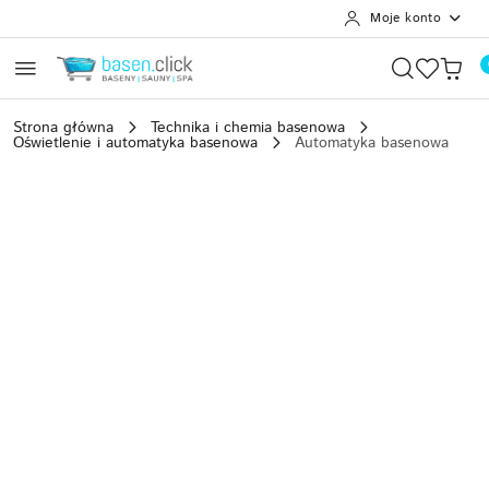
Moje konto
Przejdź do treści głównej
Przejdź do wyszukiwarki
Przejdź do moje konto
Przejdź do menu głównego
Przejdź do opisu produktu
Przejdź do stopki
Strona główna
Technika i chemia basenowa
Oświetlenie i automatyka basenowa
Automatyka basenowa