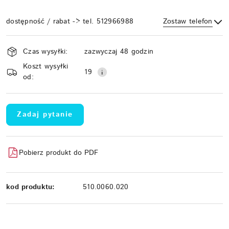
dostępność / rabat -> tel. 512966988
Zostaw telefon
Dostępność
Czas wysyłki:
zazwyczaj 48 godzin
i
Koszt wysyłki
Wyślij
dostawa
19
od:
Zadaj pytanie
Pobierz produkt do PDF
kod produktu:
510.0060.020