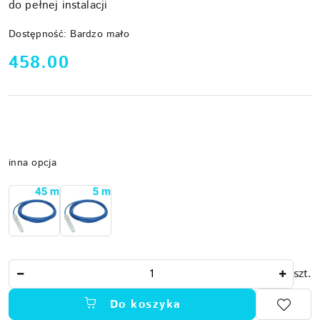
do pełnej instalacji
Dostępność:
Bardzo mało
cena:
458.00
Wariant
inna opcja
Ilość
szt.
Do koszyka