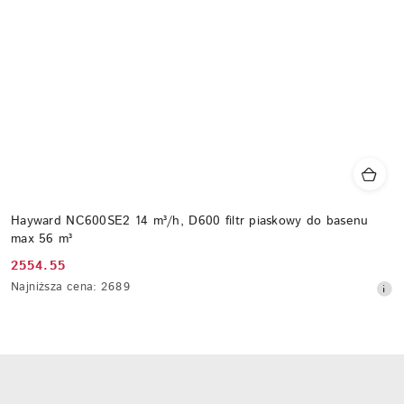
Hayward NC600SE2 14 m³/h, D600 filtr piaskowy do basenu
max 56 m³
2554.55
Cena
Najniższa
Najniższa cena:
2689
promocyjna:
cena
z
30
dni
przed
obniżką