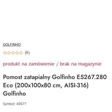
NAZWA
GOLFINHO
PRODUCENTA:
(0)
produkt na zamówienie / brak na magazynie
Pomost zatapialny Golfinho E5267.280
Eco (200x100x80 cm, AISI-316)
Golfinho
Symbol:
40677