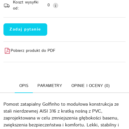
Koszt wysyłki
Wyślij
dostawa
0
od:
Zadaj pytanie
Pobierz produkt do PDF
OPIS
PARAMETRY
OPINIE I OCENY (0)
Pomost zatapialny Golfinho to modułowa konstrukcja ze
stali nierdzewnej AISI 316 z kratką nośną z PVC,
zaprojektowana w celu zmniejszenia głębokości basenu,
zwiększenia bezpieczeństwa i komfortu. Lekki, stabilny i