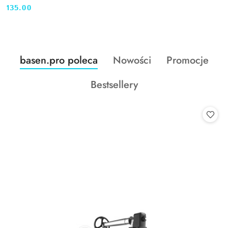
135.00
Cena:
Produkty
Produkty
Produkty
basen.pro poleca
Nowości
Promocje
Pomiń karuzelę produktów
o
o
o
Produkty
Bestsellery
statusie:
statusie:
statusie:
o
statusie: