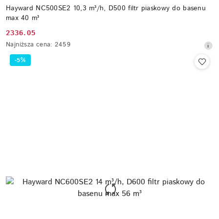
Hayward NC500SE2 10,3 m³/h, D500 filtr piaskowy do basenu
max 40 m³
2336.05
Cena
Najniższa
Najniższa cena:
2459
promocyjna:
cena
-5%
z
30
dni
przed
obniżką