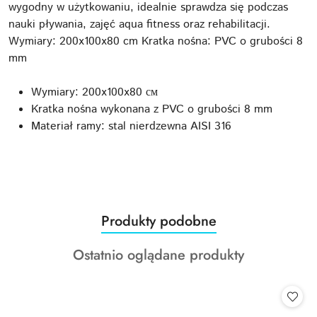
wygodny w użytkowaniu, idealnie sprawdza się podczas
nauki pływania, zajęć aqua fitness oraz rehabilitacji.
Wymiary: 200x100x80 cm Kratka nośna: PVC o grubości 8
mm
Wymiary: 200x100x80 см
Kratka nośna wykonana z PVC o grubości 8 mm
Materiał ramy: stal nierdzewna AISI 316
Produkty
Produkty podobne
Pomiń karuzelę produktów
o
Produkty
Ostatnio oglądane produkty
statusie:
o
statusie: