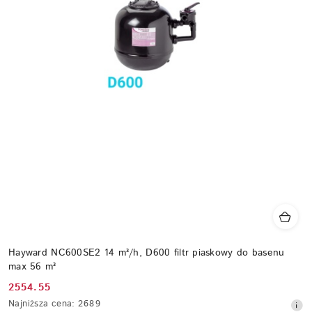
Hayward NC600SE2 14 m³/h, D600 filtr piaskowy do basenu
max 56 m³
2554.55
Cena
Najniższa
Najniższa cena:
2689
promocyjna: