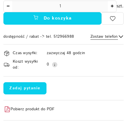
Ilość
szt.
Do koszyka
dostępność / rabat -> tel. 512966988
Zostaw telefon
Dostępność
Czas wysyłki:
zazwyczaj 48 godzin
i
Koszt wysyłki
Wyślij
dostawa
0
od:
Zadaj pytanie
Pobierz produkt do PDF