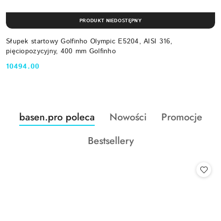
PRODUKT NIEDOSTĘPNY
Słupek startowy Golfinho Olympic E5204, AISI 316,
pięciopozycyjny, 400 mm Golfinho
10494.00
Cena:
Produkty
Produkty
Produkty
basen.pro poleca
Nowości
Promocje
Pomiń karuzelę produktów
o
o
o
Produkty
Bestsellery
statusie:
statusie:
statusie:
o
statusie: