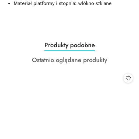
Materiał platformy i stopnia: włókno szklane
Produkty
Produkty podobne
Pomiń karuzelę produktów
o
Produkty
Ostatnio oglądane produkty
statusie:
o
statusie: