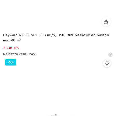
Hayward NC500SE2 10,3 m³/h, D500 filtr piaskowy do basenu
max 40 m³
2336.05
Cena
Najniższa
Najniższa cena:
2459
promocyjna:
cena
-5%
z
30
dni
przed
obniżką