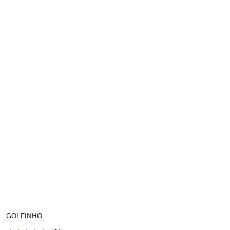
NAZWA
GOLFINHO
PRODUCENTA: