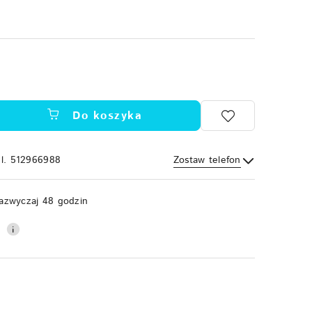
Do koszyka
el. 512966988
Zostaw telefon
Wyślij
azwyczaj 48 godzin
0