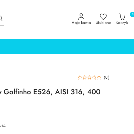
0
Moje konto
Ulubione
Koszyk
(0)
y Golfinho E526, AISI 316, 400
ość