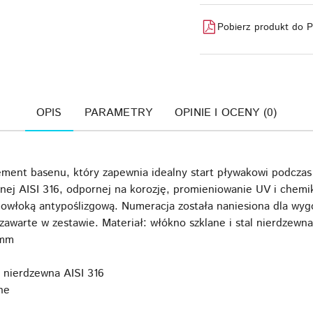
Pobierz produkt do 
OPIS
PARAMETRY
OPINIE I OCENY (0)
ement basenu, który zapewnia idealny start pływakowi podcza
nej AISI 316, odpornej na korozję, promieniowanie UV i chemik
 powłoką antypoślizgową. Numeracja została naniesiona dla w
awarte w zestawie. Materiał: włókno szklane i stal nierdzewna
 mm
l nierdzewna AISI 316
ne