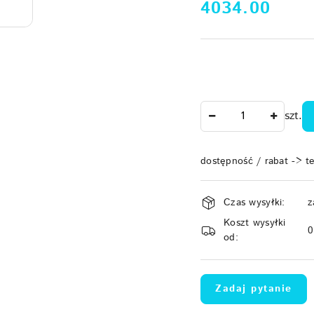
cena:
4034.00
Ilość
szt.
dostępność / rabat -> t
Dostępność
Czas wysyłki:
z
i
Koszt wysyłki
dostawa
od:
Zadaj pytanie