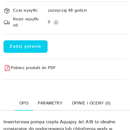
Dostępność
Czas wysyłki:
zazwyczaj 48 godzin
i
Koszt wysyłki
Wyślij
dostawa
0
od:
Zadaj pytanie
Pobierz produkt do PDF
OPIS
PARAMETRY
OPINIE I OCENY (0)
Inwerterowa pompa ciepła Aquajoy Jet A18 to idealne
rozwiązanie do podgrzewania lub chłodzenia wody w