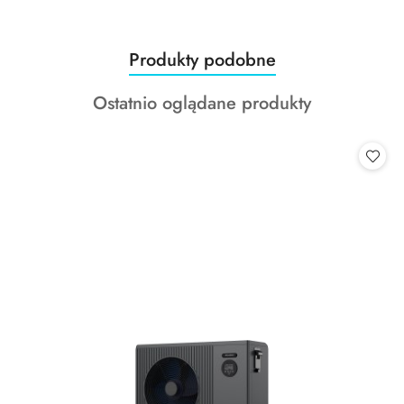
Produkty
Produkty podobne
Pomiń karuzelę produktów
o
Produkty
Ostatnio oglądane produkty
statusie:
o
statusie: