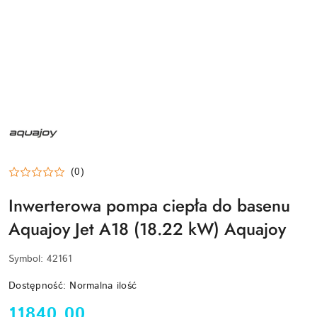
NAZWA
PRODUCENTA:
AQUAJOY
(0)
Inwerterowa pompa ciepła do basenu
Aquajoy Jet A18 (18.22 kW) Aquajoy
Symbol:
42161
Dostępność:
Normalna ilość
cena:
11840.00