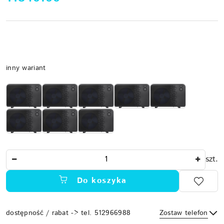
Wariant
inny wariant
Ilość
szt.
Do koszyka
dostępność / rabat -> tel. 512966988
Zostaw telefon