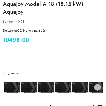
Aquajoy Model A 18 (18.15 kW)
Aquajoy
Symbol:
41476
Dostępność:
Normalna ilość
cena:
10498.00
Wariant
inny wariant
Ilość