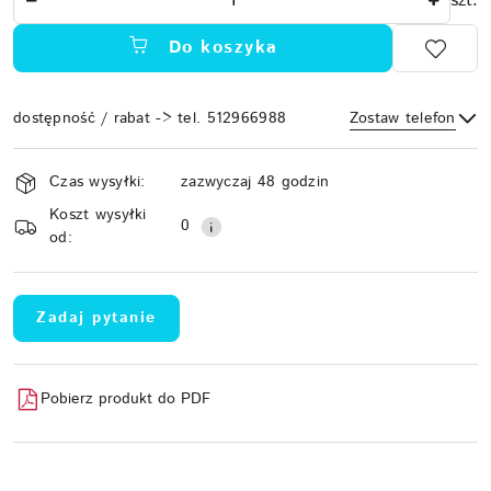
szt.
Do koszyka
dostępność / rabat -> tel. 512966988
Zostaw telefon
Dostępność
Czas wysyłki:
zazwyczaj 48 godzin
i
Koszt wysyłki
Wyślij
dostawa
0
od:
Zadaj pytanie
Pobierz produkt do PDF