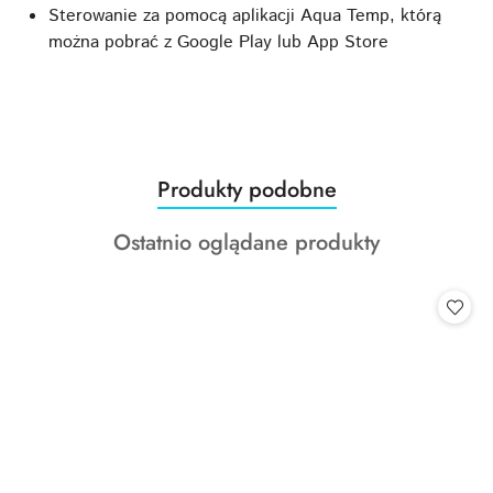
Sterowanie za pomocą aplikacji Aqua Temp, którą
można pobrać z Google Play lub App Store
Produkty
Produkty podobne
Pomiń karuzelę produktów
o
Produkty
Ostatnio oglądane produkty
statusie:
o
statusie: