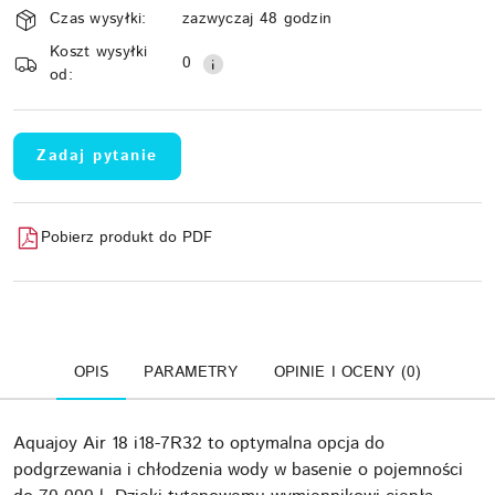
Czas wysyłki:
zazwyczaj 48 godzin
i
Koszt wysyłki
Wyślij
dostawa
0
od:
Zadaj pytanie
Pobierz produkt do PDF
OPIS
PARAMETRY
OPINIE I OCENY (0)
Aquajoy Air 18 i18-7R32 to optymalna opcja do
podgrzewania i chłodzenia wody w basenie o pojemności