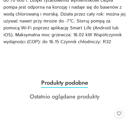
do 70 000 l. Dzięki tytanowemu wymiennikowi ciepła
pompa jest odporna na korozję i nadaje się do basenów z
wodą chlorowaną i morską. Działa przez cały rok: można jej
używać nawet przy mrozie do -7°C. Steruj pompą za
pomocą Wi-Fi poprzez aplikację Smart Life (Android lub
iOS). Maksymalna moc grzewcza: 18.02 kW Współczynnik
wydajności (COP): do 16.15 Czynnik chłodniczy: R32
Produkty
Produkty podobne
Pomiń karuzelę produktów
o
Produkty
Ostatnio oglądane produkty
statusie:
o
statusie: