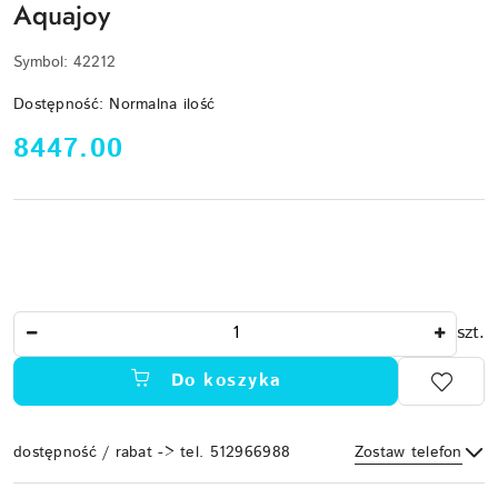
Aquajoy
Symbol:
42212
Dostępność:
Normalna ilość
cena:
8447.00
Ilość
szt.
Do koszyka
dostępność / rabat -> tel. 512966988
Zostaw telefon
Dostępność