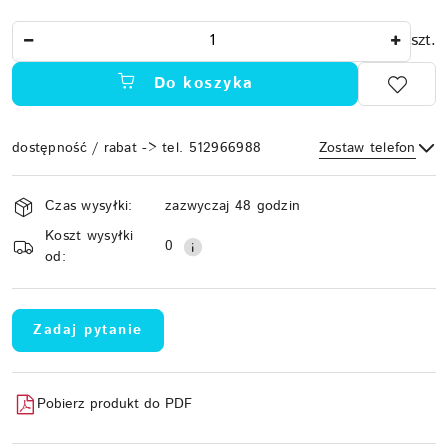
Ilość
szt.
Do koszyka
dostępność / rabat -> tel. 512966988
Zostaw telefon
Dostępność
Czas wysyłki:
zazwyczaj 48 godzin
i
Koszt wysyłki
Wyślij
dostawa
0
od:
Zadaj pytanie
Pobierz produkt do PDF