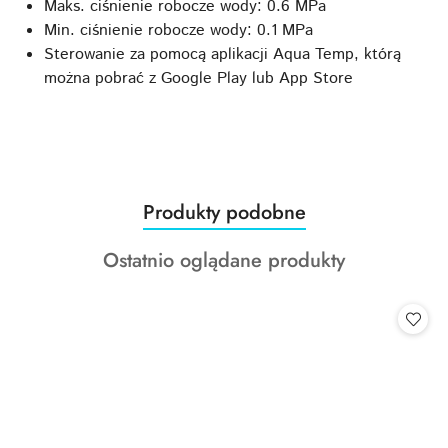
Maks. ciśnienie robocze wody: 0.6 MPa
Min. ciśnienie robocze wody: 0.1 MPa
Sterowanie za pomocą aplikacji Aqua Temp, którą
można pobrać z Google Play lub App Store
Produkty
Produkty podobne
Pomiń karuzelę produktów
o
Produkty
Ostatnio oglądane produkty
statusie:
o
statusie: