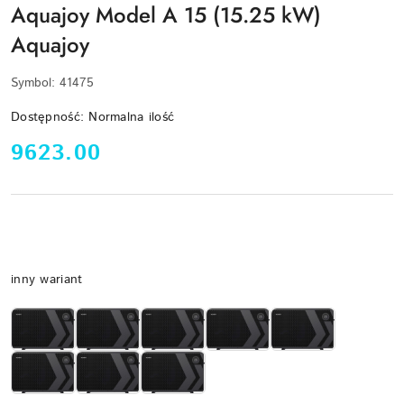
Aquajoy Model A 15 (15.25 kW)
Aquajoy
Symbol:
41475
Dostępność:
Normalna ilość
cena:
9623.00
Wariant
inny wariant