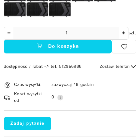
Ilość
szt.
Do koszyka
dostępność / rabat -> tel. 512966988
Zostaw telefon
Dostępność
Czas wysyłki:
zazwyczaj 48 godzin
i
Koszt wysyłki
Wyślij
dostawa
0
od:
Zadaj pytanie