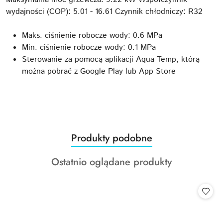
wydajności (COP): 5.01 - 16.61 Czynnik chłodniczy: R32
Maks. ciśnienie robocze wody: 0.6 MPa
Min. ciśnienie robocze wody: 0.1 MPa
Sterowanie za pomocą aplikacji Aqua Temp, którą
można pobrać z Google Play lub App Store
Produkty
Produkty podobne
Pomiń karuzelę produktów
o
Produkty
Ostatnio oglądane produkty
statusie:
o
statusie: