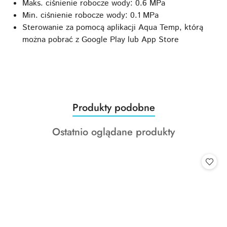
Maks. ciśnienie robocze wody: 0.6 MPa
Min. ciśnienie robocze wody: 0.1 MPa
Sterowanie za pomocą aplikacji Aqua Temp, którą
można pobrać z Google Play lub App Store
Produkty
Produkty podobne
Pomiń karuzelę produktów
o
Produkty
Ostatnio oglądane produkty
statusie:
o
statusie: