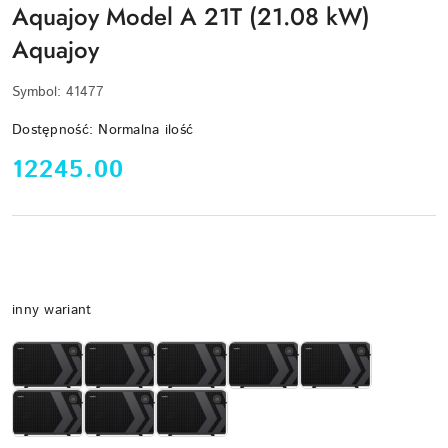
Aquajoy Model A 21T (21.08 kW)
Aquajoy
Symbol:
41477
Dostępność:
Normalna ilość
cena:
12245.00
Wariant
inny wariant