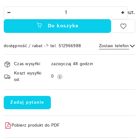
Ilość
szt.
Do koszyka
dostępność / rabat -> tel. 512966988
Zostaw telefon
Dostępność
Czas wysyłki:
zazwyczaj 48 godzin
i
Koszt wysyłki
Wyślij
dostawa
0
od:
Zadaj pytanie
Pobierz produkt do PDF