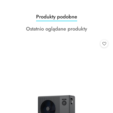
Produkty
Produkty podobne
Pomiń karuzelę produktów
o
Produkty
Ostatnio oglądane produkty
statusie:
o
statusie: