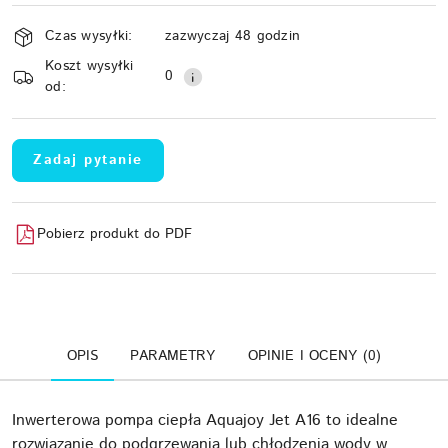
Dostępność
Czas wysyłki:
zazwyczaj 48 godzin
i
Koszt wysyłki
Wyślij
dostawa
0
od:
Zadaj pytanie
Pobierz produkt do PDF
OPIS
PARAMETRY
OPINIE I OCENY (0)
Inwerterowa pompa ciepła Aquajoy Jet A16 to idealne
rozwiązanie do podgrzewania lub chłodzenia wody w