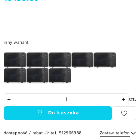
Wariant
inny wariant
Ilość
szt.
Do koszyka
dostępność / rabat -> tel. 512966988
Zostaw telefon