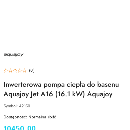
NAZWA
PRODUCENTA:
AQUAJOY
(0)
Inwerterowa pompa ciepła do basenu
Aquajoy Jet A16 (16.1 kW) Aquajoy
Symbol:
42160
Dostępność:
Normalna ilość
cena:
10450.00