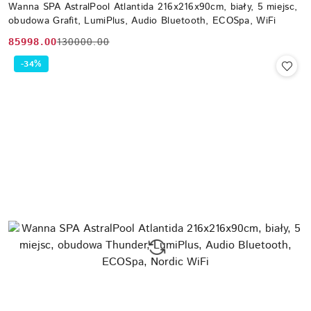
Wanna SPA AstralPool Atlantida 216x216x90cm, biały, 5 miejsc,
obudowa Grafit, LumiPlus, Audio Bluetooth, ECOSpa, WiFi
85998.00
130000.00
Cena
Cena
promocyjna:
przed
-34%
promocją: