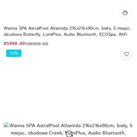
Wanna SPA AstralPool Atlantida 216x216x90cm, biały, 5 miejsc,
obudowa Butterfly, LumiPlus, Audio Bluetooth, ECOSpa, WiFi
85998.00
130000.00
Cena
Cena
promocyjna:
przed
-33%
promocją: