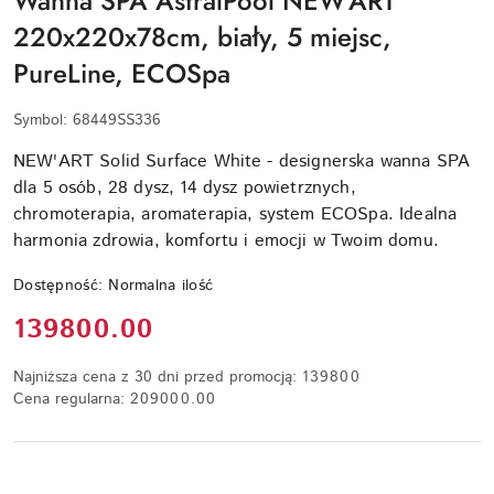
Wanna SPA AstralPool NEW'ART
220x220x78cm, biały, 5 miejsc,
PureLine, ECOSpa
Symbol:
68449SS336
NEW'ART Solid Surface White - designerska wanna SPA
dla 5 osób, 28 dysz, 14 dysz powietrznych,
chromoterapia, aromaterapia, system ECOSpa. Idealna
harmonia zdrowia, komfortu i emocji w Twoim domu.
Dostępność:
Normalna ilość
Cena:
139800.00
Najniższa cena z 30 dni przed promocją:
139800
Cena regularna:
209000.00