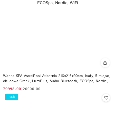
Wanna SPA AstralPool Atlantida 216x216x90cm, biały, 5 miejsc,
obudowa Creek, LumiPlus, Audio Bluetooth, ECOSpa, Nordic,
WiFi
79998.00
120000.00
Cena
Cena
promocyjna:
przed
-34%
promocją: