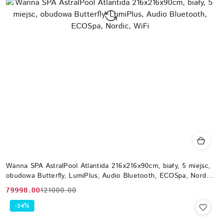
Wanna SPA AstralPool Atlantida 216x216x90cm, biały, 5 miejsc,
obudowa Butterfly, LumiPlus, Audio Bluetooth, ECOSpa, Nordic,
WiFi
79998.00
121000.00
Cena
Cena
promocyjna:
przed
-34%
promocją: