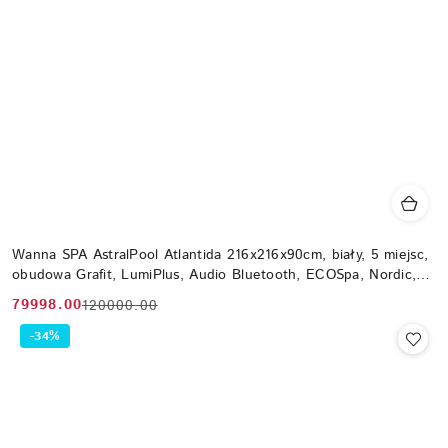
Wanna SPA AstralPool Atlantida 216x216x90cm, biały, 5 miejsc,
obudowa Grafit, LumiPlus, Audio Bluetooth, ECOSpa, Nordic,
WiFi
79998.00
120000.00
Cena
Cena
promocyjna:
przed
-34%
promocją: