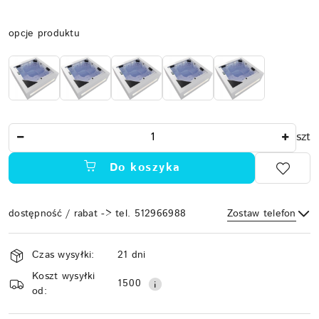
Wariant
opcje produktu
Ilość
szt
Do koszyka
dostępność / rabat -> tel. 512966988
Zostaw telefon
Dostępność
Czas wysyłki:
21 dni
i
Koszt wysyłki
Wyślij
dostawa
1500
od: