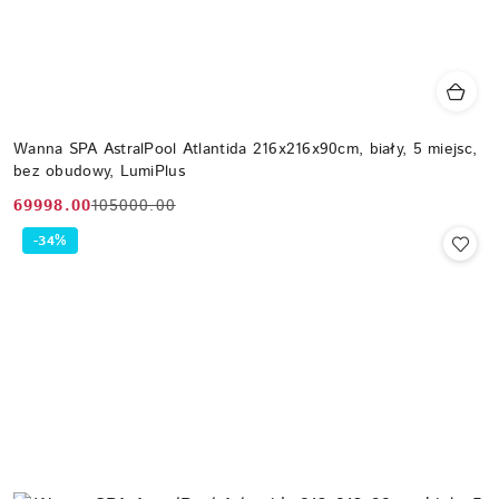
Wanna SPA AstralPool Atlantida 216x216x90cm, biały, 5 miejsc,
bez obudowy, LumiPlus
69998.00
105000.00
Cena
Cena
promocyjna:
przed
-34%
promocją: