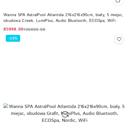
Wanna SPA AstralPool Atlantida 216x216x90cm, biały, 5 miejsc,
obudowa Creek, LumiPlus, Audio Bluetooth, ECOSpa, WiFi
85998.00
130000.00
Cena
Cena
promocyjna:
przed
-33%
promocją: