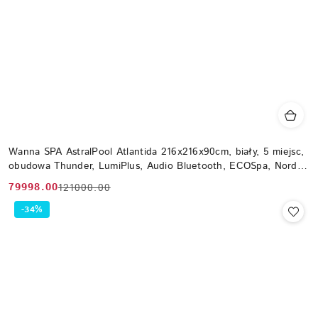
Wanna SPA AstralPool Atlantida 216x216x90cm, biały, 5 miejsc,
obudowa Thunder, LumiPlus, Audio Bluetooth, ECOSpa, Nordic
WiFi
79998.00
121000.00
Cena
Cena
promocyjna:
przed
-34%
promocją: