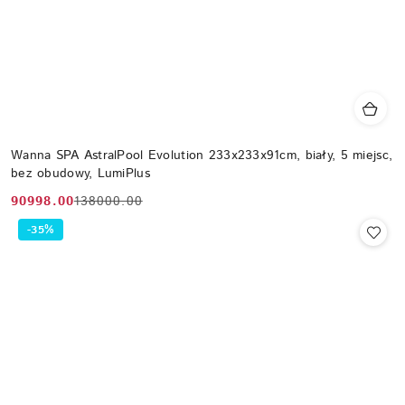
Wanna SPA AstralPool Evolution 233x233x91cm, biały, 5 miejsc,
bez obudowy, LumiPlus
90998.00
138000.00
Cena
Cena
promocyjna:
przed
-35%
promocją: