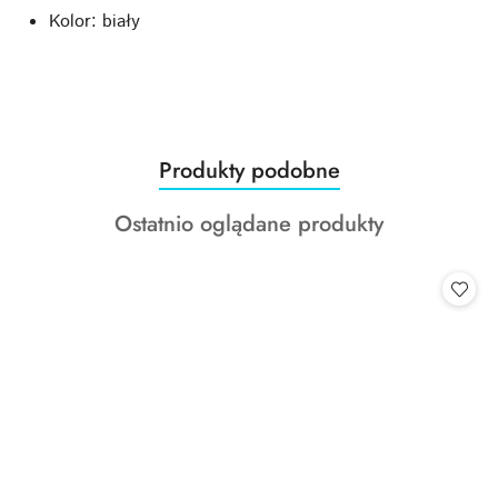
Kolor: biały
Produkty
Produkty podobne
Pomiń karuzelę produktów
o
Produkty
Ostatnio oglądane produkty
statusie:
o
statusie: