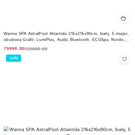
Wanna SPA AstralPool Atlantida 216x216x90cm, biały, 5 miejsc,
obudowa Grafit, LumiPlus, Audio Bluetooth, ECOSpa, Nordic,
WiFi
79998.00
120000.00
Cena
Cena
promocyjna:
przed
-34%
promocją: