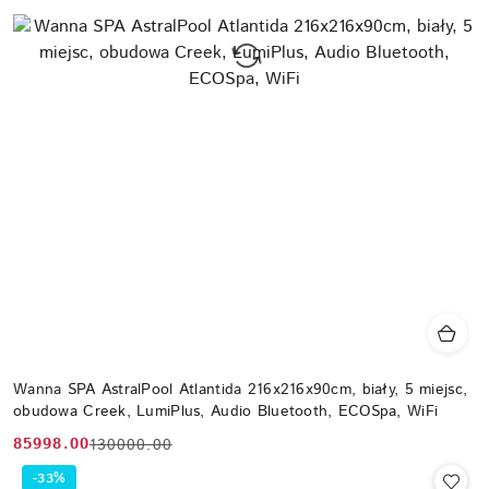
Wanna SPA AstralPool Atlantida 216x216x90cm, biały, 5 miejsc,
obudowa Creek, LumiPlus, Audio Bluetooth, ECOSpa, WiFi
85998.00
130000.00
Cena
Cena
promocyjna:
przed
-33%