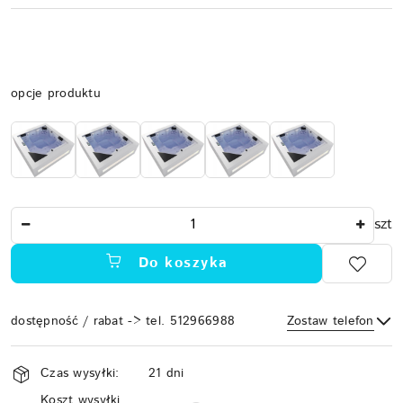
Wariant
opcje produktu
Ilość
szt
Do koszyka
dostępność / rabat -> tel. 512966988
Zostaw telefon
Dostępność
Czas wysyłki:
21 dni
i
Koszt wysyłki
Wyślij