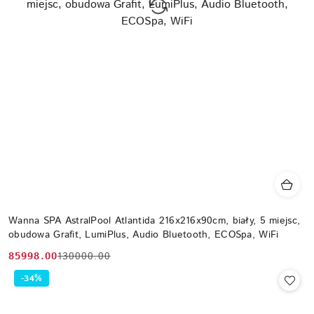
Wanna SPA AstralPool Atlantida 216x216x90cm, biały, 5 miejsc,
obudowa Grafit, LumiPlus, Audio Bluetooth, ECOSpa, WiFi
85998.00
130000.00
Cena
Cena
promocyjna:
przed
-34%
promocją: