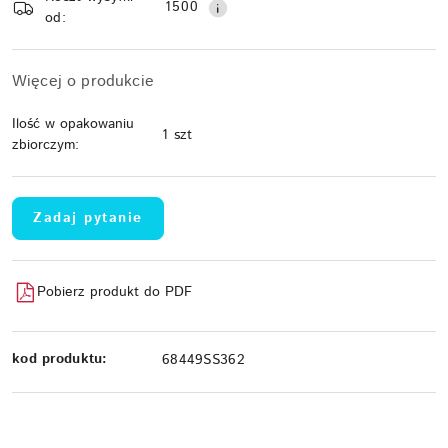
dostawa
1500
od:
Więcej o produkcie
Ilość w opakowaniu
1 szt
zbiorczym:
Zadaj pytanie
Pobierz produkt do PDF
kod produktu:
68449SS362