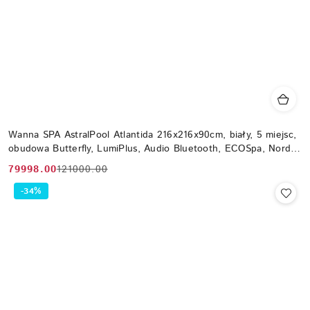
Wanna SPA AstralPool Atlantida 216x216x90cm, biały, 5 miejsc,
obudowa Butterfly, LumiPlus, Audio Bluetooth, ECOSpa, Nordic,
WiFi
79998.00
121000.00
Cena
Cena
promocyjna:
przed
-34%
promocją: