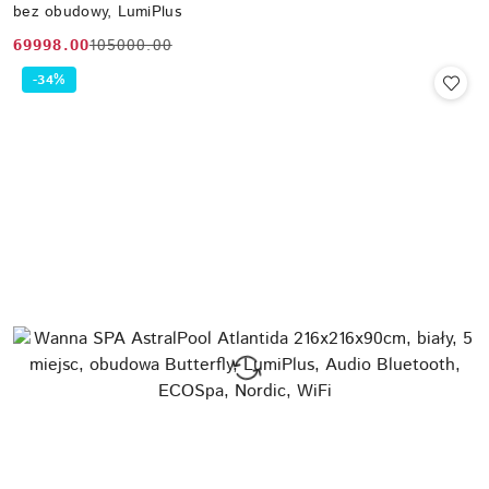
bez obudowy, LumiPlus
69998.00
105000.00
Cena
Cena
promocyjna:
przed
-34%
promocją: