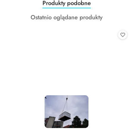
Produkty
Produkty podobne
Pomiń karuzelę produktów
o
Produkty
Ostatnio oglądane produkty
statusie:
o
statusie: