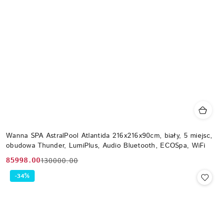
Wanna SPA AstralPool Atlantida 216x216x90cm, biały, 5 miejsc,
obudowa Thunder, LumiPlus, Audio Bluetooth, ECOSpa, WiFi
85998.00
130000.00
Cena
Cena
promocyjna:
przed
-34%
promocją: