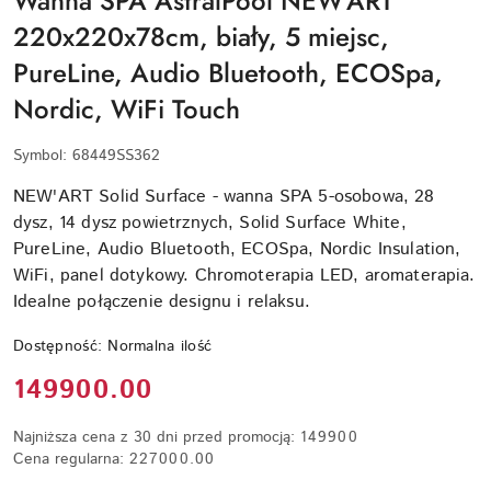
Wanna SPA AstralPool NEW'ART
220x220x78cm, biały, 5 miejsc,
PureLine, Audio Bluetooth, ECOSpa,
Nordic, WiFi Touch
Symbol:
68449SS362
NEW'ART Solid Surface - wanna SPA 5-osobowa, 28
dysz, 14 dysz powietrznych, Solid Surface White,
PureLine, Audio Bluetooth, ECOSpa, Nordic Insulation,
WiFi, panel dotykowy. Chromoterapia LED, aromaterapia.
Idealne połączenie designu i relaksu.
Dostępność:
Normalna ilość
Cena:
149900.00
Najniższa cena z 30 dni przed promocją:
149900
Cena regularna:
227000.00