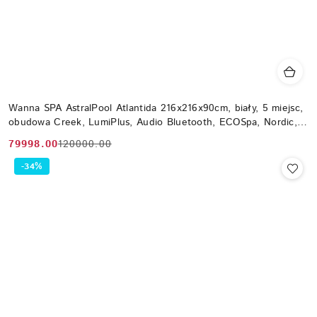
Wanna SPA AstralPool Atlantida 216x216x90cm, biały, 5 miejsc,
obudowa Creek, LumiPlus, Audio Bluetooth, ECOSpa, Nordic,
WiFi
79998.00
120000.00
Cena
Cena
promocyjna:
przed
-34%
promocją: