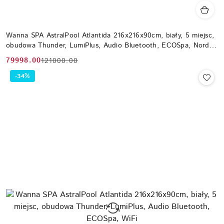
Wanna SPA AstralPool Atlantida 216x216x90cm, biały, 5 miejsc,
obudowa Thunder, LumiPlus, Audio Bluetooth, ECOSpa, Nordic
WiFi
79998.00
121000.00
Cena
Cena
promocyjna:
przed
-34%
promocją: