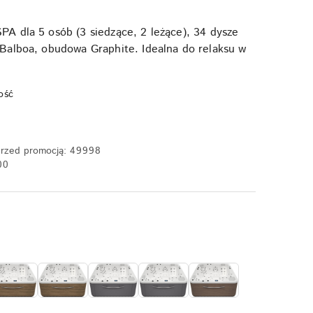
A dla 5 osób (3 siedzące, 2 leżące), 34 dysze
Balboa, obudowa Graphite. Idealna do relaksu w
ość
przed promocją:
49998
00