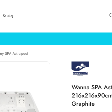
y SPA Astralpool
ASTRALPOOL-
LOGO_200X200
Wanna SPA As
216x216x90cm,
Graphite