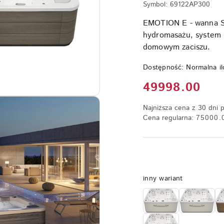
Symbol:
69122AP300
EMOTION E - wanna SP
hydromasażu, system 
domowym zaciszu.
Dostępność:
Normalna il
Cena:
49998.00
Najniższa cena z 30 dni 
Cena regularna:
75000.
Wariant
inny wariant