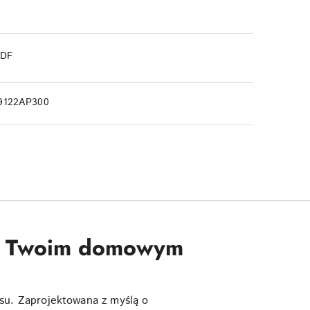
PDF
9122AP300
 w Twoim domowym
u. Zaprojektowana z myślą o