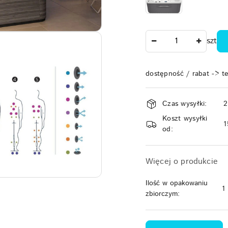
Ilość
szt
dostępność / rabat -> t
Dostępność
Czas wysyłki:
2
i
Koszt wysyłki
dostawa
1
od:
Więcej o produkcie
Ilość w opakowaniu
1
zbiorczym: