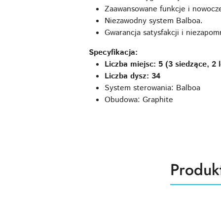
Zaawansowane funkcje i nowocze
Niezawodny system Balboa.
Gwarancja satysfakcji i niezapom
Specyfikacja:
Liczba miejsc: 5 (3 siedzące, 2 
Liczba dysz: 34
System sterowania: Balboa
Obudowa: Graphite
Produk
Produk
Pomiń karuzelę produktów
o
statusie