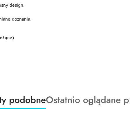
sny design.
niane doznania.
leżące)
ty
Produkty
ty podobne
Ostatnio oglądane p
o
:
statusie: