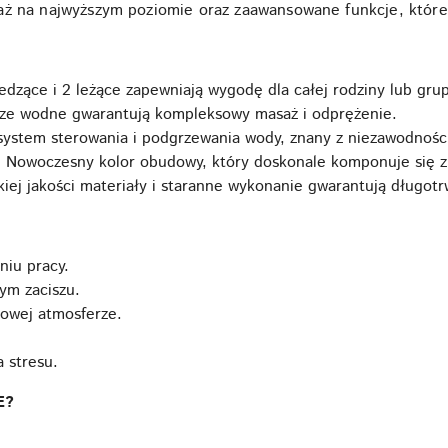
aż na najwyższym poziomie oraz zaawansowane funkcje, które 
iedzące i 2 leżące zapewniają wygodę dla całej rodziny lub grup
ze wodne gwarantują kompleksowy masaż i odprężenie.
stem sterowania i podgrzewania wody, znany z niezawodności i
:
Nowoczesny kolor obudowy, który doskonale komponuje się z
iej jakości materiały i staranne wykonanie gwarantują długot
niu pracy.
m zaciszu.
towej atmosferze.
 stresu.
E?