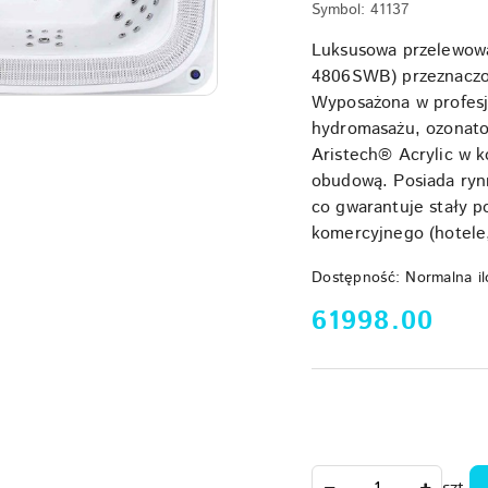
Symbol:
41137
Luksusowa przelewowa
4806SWB) przeznaczo
Wyposażona w profesj
hydromasażu, ozonator
Aristech® Acrylic w k
obudową. Posiada rynn
co gwarantuje stały p
komercyjnego (hotele,
Dostępność:
Normalna il
cena:
61998.00
Ilość