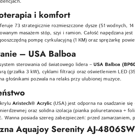
dencjach.
terapia i komfort
feruje 73 strategicznie rozmieszczone dysze (51 wodnych, 14 
owanym masażem stóp, szyi i ramion. Całość napędzana jest
oszczędną pompę cyrkulacyjną (1 KM) oraz sprężarkę powiet
wanie – USA Balboa
system sterowania od światowego lidera –
USA Balboa (BP60
rą (grzałka 3 kW), cyklami filtracji oraz oświetleniem LED (
a głośnikami pozwala na relaks przy ulubionej muzyce.
eństwo
krylu
Aristech® Acrylic
(USA) jest odporna na osadzanie się
 nierdzewnej oraz solidna izolacja (pianka poliuretanowa + fo
. Wanna posiada szereg zabezpieczeń: przed zamarzaniem, p
iczna Aquajoy Serenity AJ-4806SW