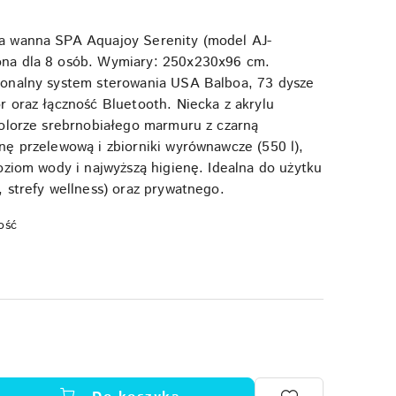
 wanna SPA Aquajoy Serenity (model AJ-
na dla 8 osób. Wymiary: 250x230x96 cm.
onalny system sterowania USA Balboa, 73 dysze
 oraz łączność Bluetooth. Niecka z akrylu
olorze srebrnobiałego marmuru z czarną
ę przelewową i zbiorniki wyrównawcze (550 l),
oziom wody i najwyższą higienę. Idealna do użytku
 strefy wellness) oraz prywatnego.
ość