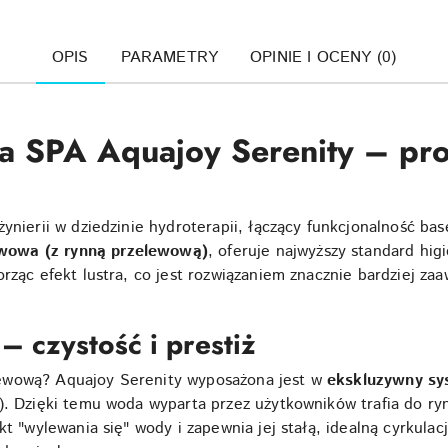
OPIS
PARAMETRY
OPINIE I OCENY (0)
 SPA Aquajoy Serenity – prof
żynierii w dziedzinie hydroterapii, łączący funkcjonalność ba
wowa (z rynną przelewową)
, oferuje najwyższy standard higi
orząc efekt lustra, co jest rozwiązaniem znacznie bardziej z
 czystość i prestiż
ewową? Aquajoy Serenity wyposażona jest w
ekskluzywny sy
. Dzięki temu woda wyparta przez użytkowników trafia do rynn
kt "wylewania się" wody i zapewnia jej stałą, idealną cyrkulac