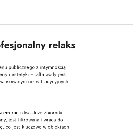
esjonalny relaks
senu publicznego z intymnością
eny i estetyki – tafla wody jest
aawansowanym niż w tradycyjnych
stem rur
i dwa duże zbiorniki
y, jest filtrowana i wraca do
ję, co jest kluczowe w obiektach