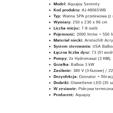
Model:
Aquajoy Serenity
Kod produktu:
AJ-4806SWB
Typ:
Wanna SPA przelewowa (z 
Wymiary:
250 x 230 x 96 cm
Liczba miejsc:
7-8 osób
Pojemność:
2000 litrów + 550 li
Materiał niecki:
Aristech® Acryl
System sterowania:
USA Balbo
Łączna liczba dysz:
73 (51 wodn
Pompy:
2x Hydromasaż (3 KM), 
Grzałka:
Balboa 3 kW
Zasilanie:
380 V (3-fazowe) / 22
Dezynfekcja:
Ozonator + filtrac
Dodatki:
Oświetlenie LED (35 szt
W zestawie:
Pokrywa termiczna
Producent:
Aquajoy