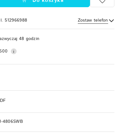
Do koszyka
el. 512966988
Zostaw telefon
Wyślij
azwyczaj 48 godzin
500
PDF
J-4806SWB