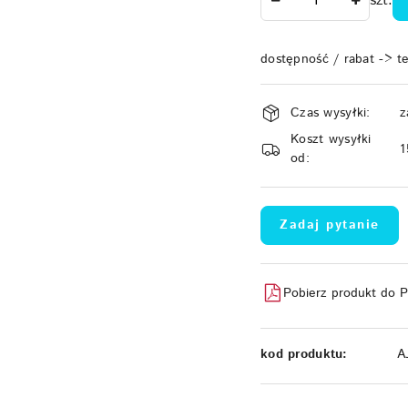
szt.
dostępność / rabat -> t
Dostępność
Czas wysyłki:
z
i
Koszt wysyłki
dostawa
1
od:
Zadaj pytanie
Pobierz produkt do 
kod produktu:
A