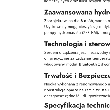
komercyjnych oraz luksusowych rezy
Zaawansowana hydro
Zaprojektowana dla
8 osób
, wanna o
Użytkownicy mogą cieszyć się dedyk
pompy hydromasażu (2x3 KM), energo
Technologia i stero
Sercem urządzenia jest niezawodny 
on precyzyjne zarządzanie temperatu
wbudowany moduł
Bluetooth
z dwom
Trwałość i Bezpiecz
Niecka wykonana z renomowanego a
Konstrukcja oparta na ramie ze stali
energooszczędność i długowieczność
Specyfikacja techn