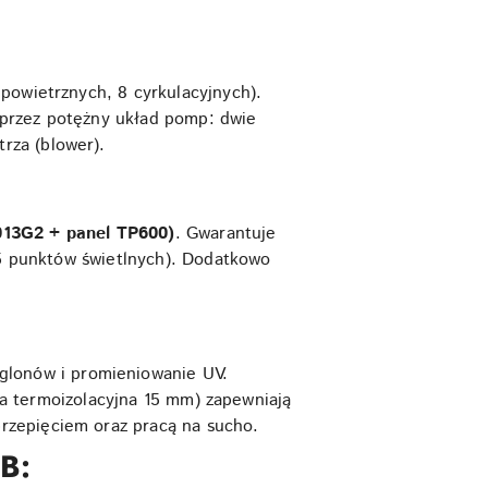
powietrznych, 8 cyrkulacyjnych).
 przez potężny układ pomp: dwie
rza (blower).
13G2 + panel TP600)
. Gwarantuje
35 punktów świetlnych). Dodatkowo
 glonów i promieniowanie UV.
lia termoizolacyjna 15 mm) zapewniają
rzepięciem oraz pracą na sucho.
B: