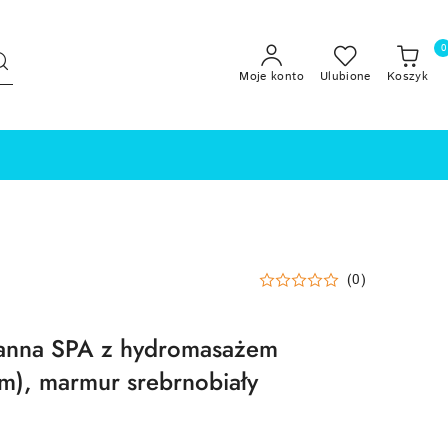
0
Moje konto
Ulubione
Koszyk
(0)
wanna SPA z hydromasażem
m), marmur srebrnobiały