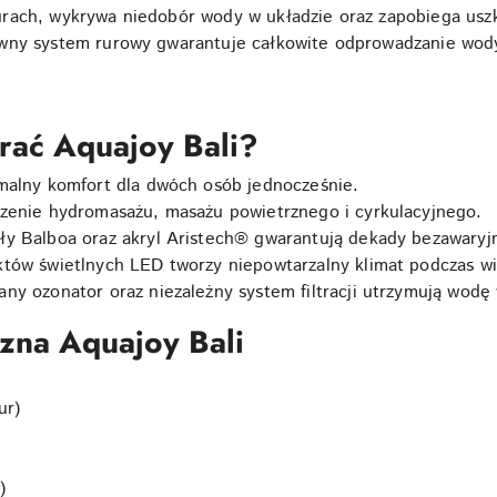
rach, wykrywa niedobór wody w układzie oraz zapobiega usz
wny system rurowy gwarantuje całkowite odprowadzanie wody, 
rać Aquajoy Bali?
alny komfort dla dwóch osób jednocześnie.
zenie hydromasażu, masażu powietrznego i cyrkulacyjnego.
y Balboa oraz akryl Aristech® gwarantują dekady bezawaryjn
ów świetlnych LED tworzy niepowtarzalny klimat podczas wie
 ozonator oraz niezależny system filtracji utrzymują wodę 
czna Aquajoy Bali
ur)
)