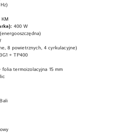
 Hz)
3 KM
rka):
400 W
(energooszczędna)
W
e, 8 powietrznych, 4 cyrkulacyjne)
3G1 + TP400
 folia termoizolacyjna 15 mm
lic
Bali
towy