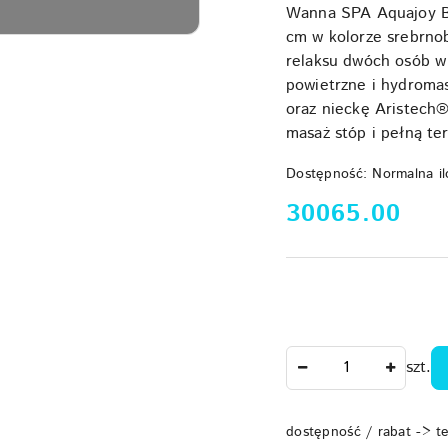
Wanna SPA Aquajoy Ba
cm w kolorze srebrno
relaksu dwóch osób w
powietrzne i hydroma
oraz nieckę Aristech®
masaż stóp i pełną te
Dostępność:
Normalna il
cena:
30065.00
Ilość
szt.
dostępność / rabat -> t