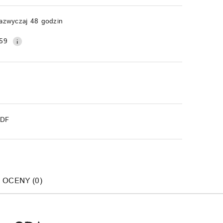
Wyślij
azwyczaj 48 godzin
59
PDF
I OCENY (0)