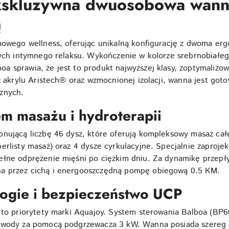
ekskluzywna dwuosobowa wann
ą
mowego wellness, oferując unikalną konfigurację z dwoma er
ących intymnego relaksu. Wykończenie w kolorze srebrnobiał
 sprawia, że jest to produkt najwyższej klasy, zoptymalizow
 z akrylu Aristech® oraz wzmocnionej izolacji, wanna jest go
znych.
m masażu i hydroterapii
onującą liczbę 46 dysz, które oferują kompleksowy masaż cał
erlisty masaż) oraz 4 dysze cyrkulacyjne. Specjalnie zaproj
pełne odprężenie mięśni po ciężkim dniu. Za dynamikę prze
a przez cichą i energooszczędną pompę obiegową 0.5 KM.
logie i bezpieczeństwo UCP
a to priorytety marki Aquajoy. System sterowania Balboa (BP
ą wody za pomocą podgrzewacza 3 kW. Wanna posiada szereg