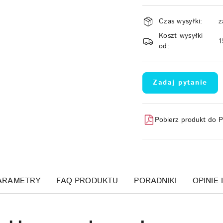
Dostępność
Czas wysyłki:
z
i
Koszt wysyłki
dostawa
1
od:
Zadaj pytanie
Pobierz produkt do 
ARAMETRY
FAQ PRODUKTU
PORADNIKI
OPINIE 