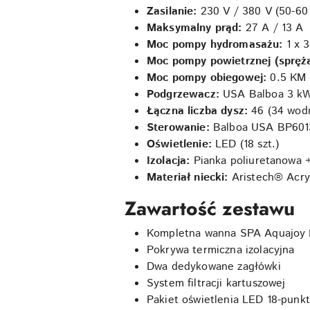
Zasilanie:
230 V / 380 V (50-60
Maksymalny prąd:
27 A / 13 A
Moc pompy hydromasażu:
1 x 
Moc pompy powietrznej (spręża
Moc pompy obiegowej:
0.5 KM 
Podgrzewacz:
USA Balboa 3 k
Łączna liczba dysz:
46 (34 wodn
Sterowanie:
Balboa USA BP601
Oświetlenie:
LED (18 szt.)
Izolacja:
Pianka poliuretanowa +
Materiał niecki:
Aristech® Acry
Zawartość zestawu
Kompletna wanna SPA Aquajoy 
Pokrywa termiczna izolacyjna
Dwa dedykowane zagłówki
System filtracji kartuszowej
Pakiet oświetlenia LED 18-punk