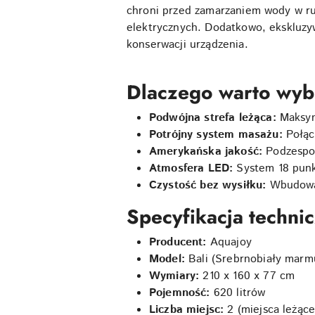
chroni przed zamarzaniem wody w ru
elektrycznych. Dodatkowo, ekskluzy
konserwacji urządzenia.
Dlaczego warto wyb
Podwójna strefa leżąca:
Maksym
Potrójny system masażu:
Połąc
Amerykańska jakość:
Podzespoł
Atmosfera LED:
System 18 punkt
Czystość bez wysiłku:
Wbudowany
Specyfikacja techni
Producent:
Aquajoy
Model:
Bali (Srebrnobiały marm
Wymiary:
210 x 160 x 77 cm
Pojemność:
620 litrów
Liczba miejsc:
2 (miejsca leżące