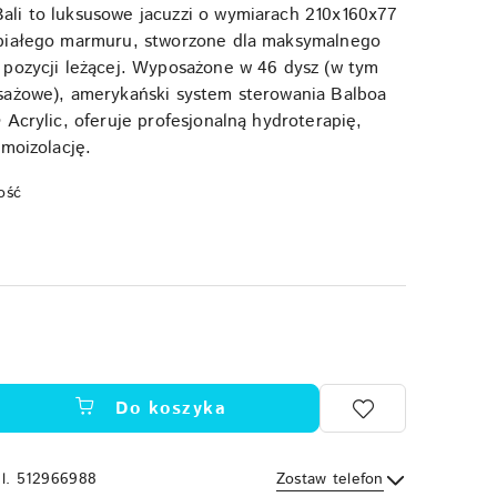
li to luksusowe jacuzzi o wymiarach 210x160x77
białego marmuru, stworzone dla maksymalnego
 pozycji leżącej. Wyposażone w 46 dysz (w tym
sażowe), amerykański system sterowania Balboa
 Acrylic, oferuje profesjonalną hydroterapię,
rmoizolację.
ość
Do koszyka
el. 512966988
Zostaw telefon