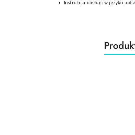
Instrukcja obsługi w języku pols
Produk
Produk
Pomiń karuzelę produktów
o
statusie