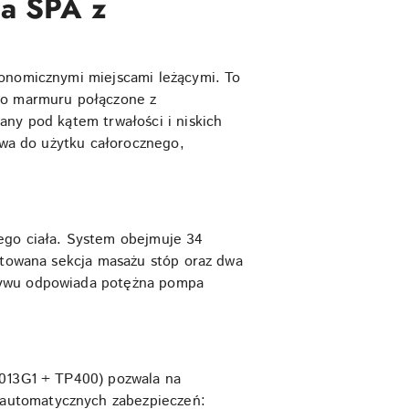
a SPA z
gonomicznymi miejscami leżącymi. To
ego marmuru połączone z
any pod kątem trwałości i niskich
towa do użytku całorocznego,
ego ciała. System obejmuje 34
ektowana sekcja masażu stóp oraz dwa
pływu odpowiada potężna pompa
6013G1 + TP400) pozwala na
 automatycznych zabezpieczeń: