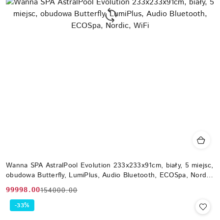
Wanna SPA AstralPool Evolution 233x233x91cm, biały, 5 miejsc,
obudowa Butterfly, LumiPlus, Audio Bluetooth, ECOSpa, Nordic,
WiFi
99998.00
154000.00
Cena
Cena
promocyjna:
przed
-33%
promocją: