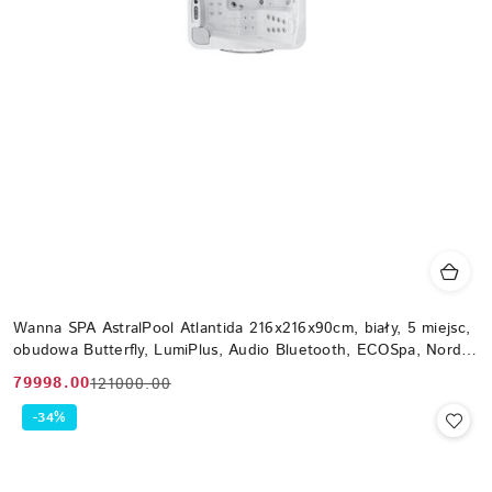
Wanna SPA AstralPool Atlantida 216x216x90cm, biały, 5 miejsc,
obudowa Butterfly, LumiPlus, Audio Bluetooth, ECOSpa, Nordic,
WiFi
79998.00
121000.00
Cena
Cena
promocyjna:
przed
-34%
promocją: