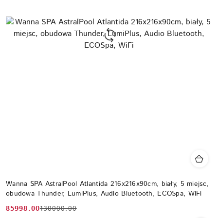
Wanna SPA AstralPool Atlantida 216x216x90cm, biały, 5 miejsc,
obudowa Thunder, LumiPlus, Audio Bluetooth, ECOSpa, WiFi
85998.00
130000.00
Cena
Cena