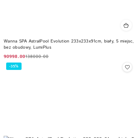
Wanna SPA AstralPool Evolution 233x233x91cm, biały, 5 miejsc,
bez obudowy, LumiPlus
90998.00
138000.00
Cena
Cena
promocyjna:
przed
-35%
promocją: