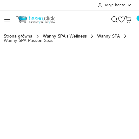
Moje konto
Przejdź do treści głównej
Przejdź do wyszukiwarki
Przejdź do moje konto
Przejdź do menu głównego
Przejdź do opisu produktu
Przejdź do stopki
Strona główna
Wanny SPA i Wellness
Wanny SPA
Wanny SPA Passion Spas