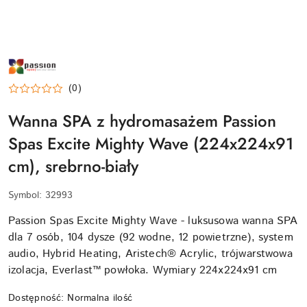
NAZWA
PRODUCENTA:
PASSION
(0)
SPAS
Wanna SPA z hydromasażem Passion
Spas Excite Mighty Wave (224x224x91
cm), srebrno-biały
Symbol:
32993
Passion Spas Excite Mighty Wave - luksusowa wanna SPA
dla 7 osób, 104 dysze (92 wodne, 12 powietrzne), system
audio, Hybrid Heating, Aristech® Acrylic, trójwarstwowa
izolacja, Everlast™ powłoka. Wymiary 224x224x91 cm
Dostępność:
Normalna ilość