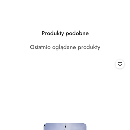
Produkty
Produkty podobne
Pomiń karuzelę produktów
o
Produkty
Ostatnio oglądane produkty
statusie:
o
statusie: