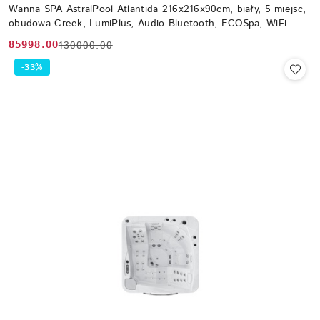
Wanna SPA AstralPool Atlantida 216x216x90cm, biały, 5 miejsc,
obudowa Creek, LumiPlus, Audio Bluetooth, ECOSpa, WiFi
85998.00
130000.00
Cena
Cena
promocyjna:
przed
-33%
promocją: