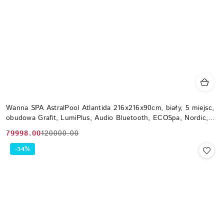
Wanna SPA AstralPool Atlantida 216x216x90cm, biały, 5 miejsc,
obudowa Grafit, LumiPlus, Audio Bluetooth, ECOSpa, Nordic,
WiFi
79998.00
120000.00
Cena
Cena
promocyjna:
przed
-34%
promocją: