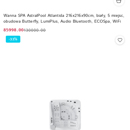
Wanna SPA AstralPool Atlantida 216x216x90cm, biały, 5 miejsc,
obudowa Butterfly, LumiPlus, Audio Bluetooth, ECOSpa, WiFi
85998.00
130000.00
Cena
Cena
promocyjna:
przed
-33%
promocją: