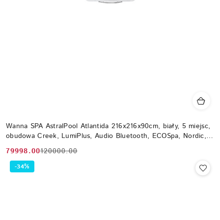
Wanna SPA AstralPool Atlantida 216x216x90cm, biały, 5 miejsc,
obudowa Creek, LumiPlus, Audio Bluetooth, ECOSpa, Nordic,
WiFi
79998.00
120000.00
Cena
Cena
promocyjna:
przed
-34%
promocją: