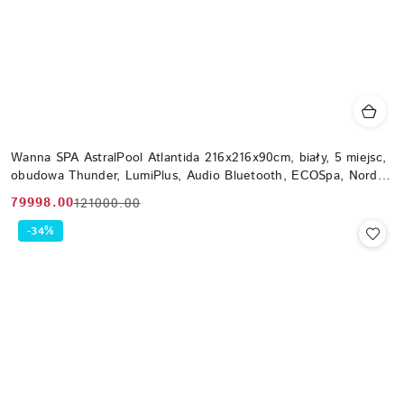
Wanna SPA AstralPool Atlantida 216x216x90cm, biały, 5 miejsc,
obudowa Thunder, LumiPlus, Audio Bluetooth, ECOSpa, Nordic
WiFi
79998.00
121000.00
Cena
Cena
promocyjna:
przed
-34%
promocją: