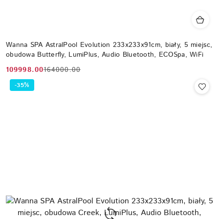
Wanna SPA AstralPool Evolution 233x233x91cm, biały, 5 miejsc,
obudowa Butterfly, LumiPlus, Audio Bluetooth, ECOSpa, WiFi
109998.00
164000.00
Cena
Cena
promocyjna:
przed
-35%
promocją: