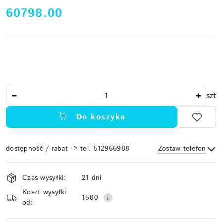
cena:
60798.00
Ilość
szt
Do koszyka
dostępność / rabat -> tel. 512966988
Zostaw telefon
Dostępność
Czas wysyłki:
21 dni
i
Koszt wysyłki
Wyślij
dostawa
1500
od: