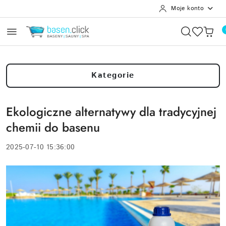
Moje konto
Przejdź do treści głównej
Przejdź do wyszukiwarki
Przejdź do moje konto
Przejdź do menu głównego
Przejdź do stopki
Kategorie
Ekologiczne alternatywy dla tradycyjnej
chemii do basenu
2025-07-10 15:36:00