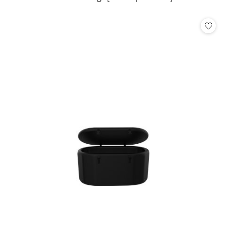
o
statusie: