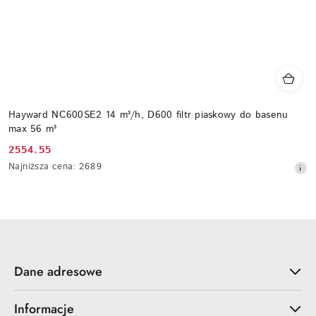
Hayward NC600SE2 14 m³/h, D600 filtr piaskowy do basenu
max 56 m³
2554.55
Cena
Najniższa
Najniższa cena:
2689
promocyjna:
cena
z
30
dni
przed
obniżką
Dane adresowe
Informacje