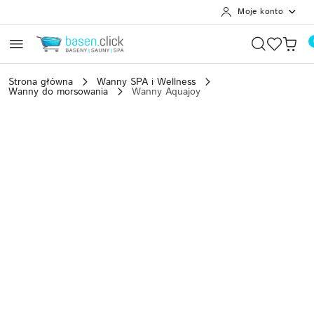
Moje konto
Przejdź do treści głównej
Przejdź do wyszukiwarki
Przejdź do moje konto
Przejdź do menu głównego
Przejdź do opisu produktu
Przejdź do stopki
Strona główna
Wanny SPA i Wellness
Wanny do morsowania
Wanny Aquajoy