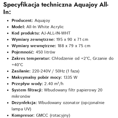
Specyfikacja techniczna Aquajoy All-
In:
Producent:
Aquajoy
Model:
All-In White Acrylic
Kod produktu:
AJ-ALL-IN-WHT
Wymiary zewnętrzne:
195 x 90 x 71 cm
Wymiary wewnętrzne:
188 x 79 x 75 cm
Pojemność:
450 litrów
Zakres temperatur:
Chłodzenie od +2°C, Grzanie do
+40°C
Zasilanie:
220-240V / 50Hz (1 faza)
Maksymalny pobór mocy:
1335 W
Przepływ wody:
2.40 m³/h
System filtracji:
Wbudowany filtr papierowy 20
mikronów
Dezynfekcja:
Wbudowany ozonator (opcjonalnie
lampa UV)
Kompresor:
GMCC (rotacyjny)