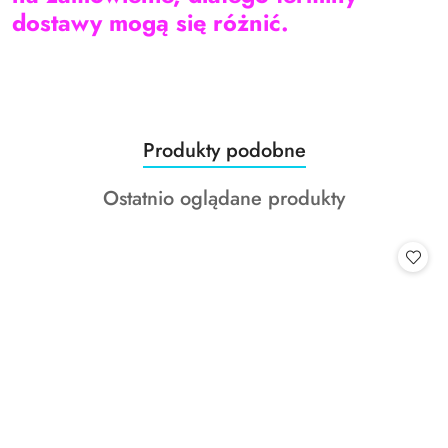
dostawy mogą się różnić.
Produkty
Produkty podobne
Pomiń karuzelę produktów
o
Produkty
Ostatnio oglądane produkty
statusie:
o
statusie: