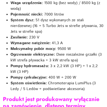
Waga urządzenia:
1500 kg (bez wody) / 8500 kg (z
wodą)
Pojemność niecki:
7000 litrów
System dysz:
51 dysz wykonanych ze stali
nierdzewnej (16 + 5 Turbo Jets w strefie pływania, 30
Jets w strefie spa)
Zasilanie:
230 V
Wymagane natężenie:
41,3 A
Maksymalny pobór mocy:
9500 W
Ogrzewanie elektryczne:
Dwie niezależne grzałki (3
kW strefa pływacka + 3 kW strefa spa)
Pompy hydromasażu:
3 x 2,2 kW (3 HP) + 1 x 2,2
kW (3 HP)
Pompy cyrkulacyjne:
400 W + 200 W
System oświetlenia:
Chromoterapia LumiPlus (3
Ledy / 5 Ledów + podświetlane akcesoria)
Produkt jest produkowany wyłącznie
na zamówienie, dlatego terminy