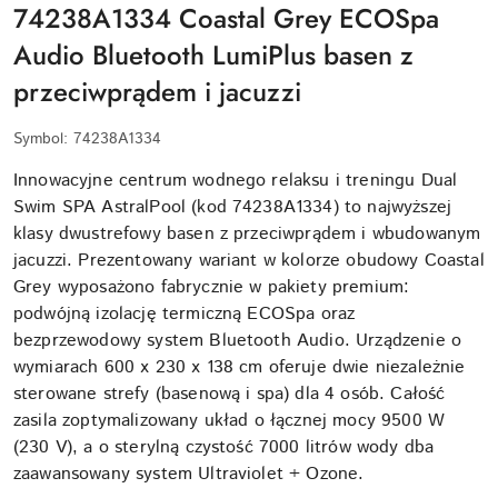
74238A1334 Coastal Grey ECOSpa
Audio Bluetooth LumiPlus basen z
przeciwprądem i jacuzzi
Symbol:
74238A1334
Innowacyjne centrum wodnego relaksu i treningu Dual
Swim SPA AstralPool (kod 74238A1334) to najwyższej
klasy dwustrefowy basen z przeciwprądem i wbudowanym
jacuzzi. Prezentowany wariant w kolorze obudowy Coastal
Grey wyposażono fabrycznie w pakiety premium:
podwójną izolację termiczną ECOSpa oraz
bezprzewodowy system Bluetooth Audio. Urządzenie o
wymiarach 600 x 230 x 138 cm oferuje dwie niezależnie
sterowane strefy (basenową i spa) dla 4 osób. Całość
zasila zoptymalizowany układ o łącznej mocy 9500 W
(230 V), a o sterylną czystość 7000 litrów wody dba
zaawansowany system Ultraviolet + Ozone.