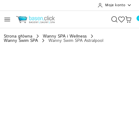
Moje konto
Przejdź do treści głównej
Przejdź do wyszukiwarki
Przejdź do moje konto
Przejdź do menu głównego
Przejdź do opisu produktu
Przejdź do stopki
Strona główna
Wanny SPA i Wellness
Wanny Swim SPA
Wanny Swim SPA Astralpool