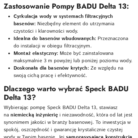
Zastosowanie Pompy BADU Delta 13:
Cyrkulacja wody w systemach filtracyjnych
basenów:
Niezbędny element do utrzymania
czystości i klarowności wody.
Idealna do basenów wbudowanych:
Przeznaczona
do instalacji w obiegu filtracyjnym.
Montaż elastyczny:
Może być zainstalowana
maksymalnie 3 m powyżej lub poniżej poziomu wody.
Doskonała dla basenów krytych:
Ze względu na
swoją cichą pracę i efektywność.
Dlaczego warto wybrać Speck BADU
Delta 13?
Wybierając pompę Speck BADU Delta 13, stawiasz
na
niemiecką inżynierię
i niezawodność, która od lat jest
synonimem jakości w branży basenowej. To inwestycja w
spokój, oszczędność i gwarancję krystalicznie czystej
wody w Twoim basenie. Jej
samozasysająca konstrukcja