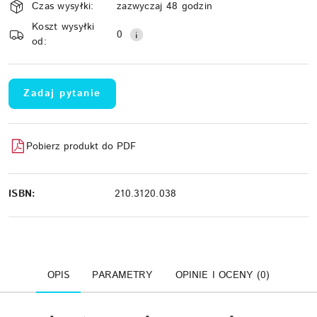
Czas wysyłki:
zazwyczaj 48 godzin
i
Koszt wysyłki
Wyślij
dostawa
0
od:
Zadaj pytanie
Pobierz produkt do PDF
ISBN:
210.3120.038
OPIS
PARAMETRY
OPINIE I OCENY (0)