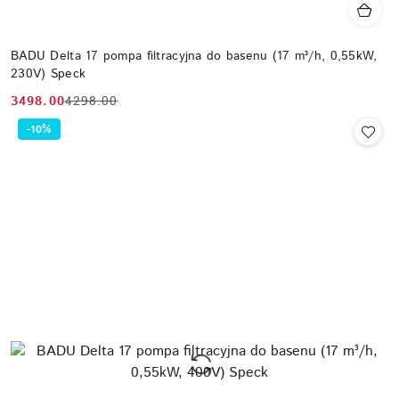
BADU Delta 17 pompa filtracyjna do basenu (17 m³/h, 0,55kW,
230V) Speck
3498.00
4298.00
Cena
Cena
promocyjna:
przed
-10%
promocją: