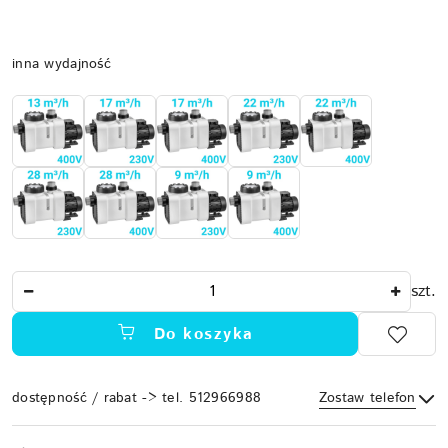
Wariant
inna wydajność
Ilość
szt.
Do koszyka
dostępność / rabat -> tel. 512966988
Zostaw telefon
Dostępność