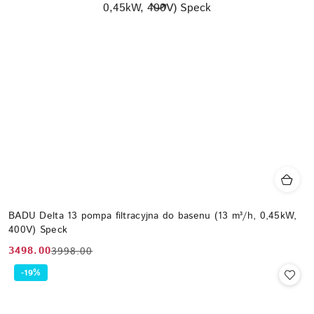
BADU Delta 13 pompa filtracyjna do basenu (13 m³/h, 0,45kW,
400V) Speck
3498.00
3998.00
Cena
Cena
promocyjna:
przed
-19%
promocją: