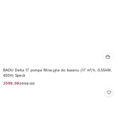
BADU Delta 17 pompa filtracyjna do basenu (17 m³/h, 0,55kW,
400V) Speck
3598.00
3998.00
Cena
Cena
promocyjna:
przed
promocją: