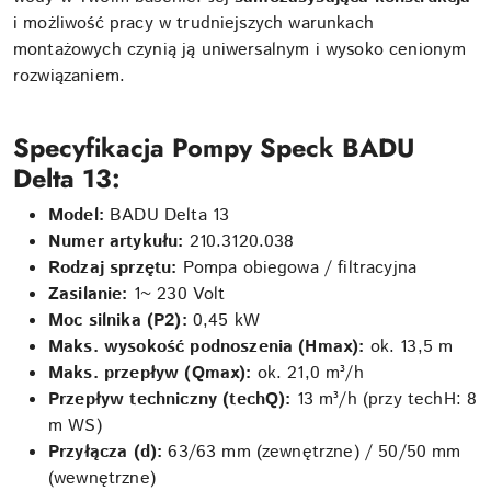
i możliwość pracy w trudniejszych warunkach
montażowych czynią ją uniwersalnym i wysoko cenionym
rozwiązaniem.
Specyfikacja Pompy Speck BADU
Delta 13:
Model:
BADU Delta 13
Numer artykułu:
210.3120.038
Rodzaj sprzętu:
Pompa obiegowa / filtracyjna
Zasilanie:
1~ 230 Volt
Moc silnika (P2):
0,45 kW
Maks. wysokość podnoszenia (Hmax):
ok. 13,5 m
Maks. przepływ (Qmax):
ok. 21,0 m³/h
Przepływ techniczny (techQ):
13 m³/h (przy techH: 8
m WS)
Przyłącza (d):
63/63 mm (zewnętrzne) / 50/50 mm
(wewnętrzne)