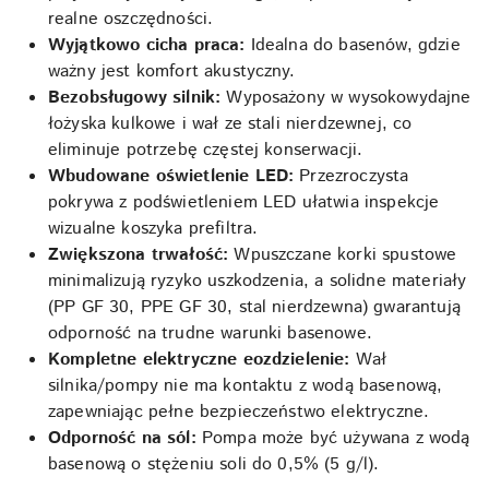
realne oszczędności.
Wyjątkowo cicha praca:
Idealna do basenów, gdzie
ważny jest komfort akustyczny.
Bezobsługowy silnik:
Wyposażony w wysokowydajne
łożyska kulkowe i wał ze stali nierdzewnej, co
eliminuje potrzebę częstej konserwacji.
Wbudowane oświetlenie LED:
Przezroczysta
pokrywa z podświetleniem LED ułatwia inspekcje
wizualne koszyka prefiltra.
Zwiększona trwałość:
Wpuszczane korki spustowe
minimalizują ryzyko uszkodzenia, a solidne materiały
(PP GF 30, PPE GF 30, stal nierdzewna) gwarantują
odporność na trudne warunki basenowe.
Kompletne elektryczne eozdzielenie:
Wał
silnika/pompy nie ma kontaktu z wodą basenową,
zapewniając pełne bezpieczeństwo elektryczne.
Odporność na sól:
Pompa może być używana z wodą
basenową o stężeniu soli do 0,5% (5 g/l).