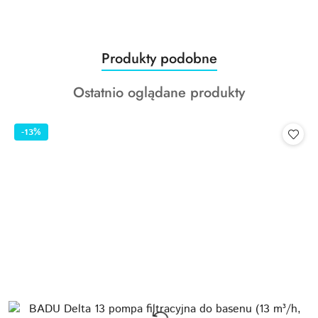
Produkty
Produkty podobne
Pomiń karuzelę produktów
o
Produkty
Ostatnio oglądane produkty
statusie:
o
statusie:
-13%