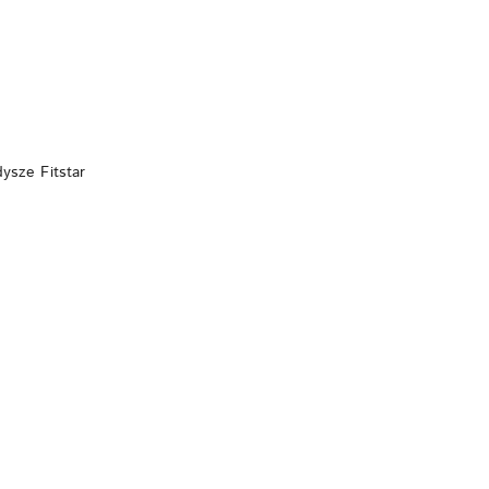
DO KOSZYKA
ysze Fitstar