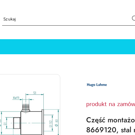
LOGO
PRODUCENTA
HUGO
LAHME
TECHNIKA
BASENOWA
produkt na zamów
Część montażow
8669120, stal 