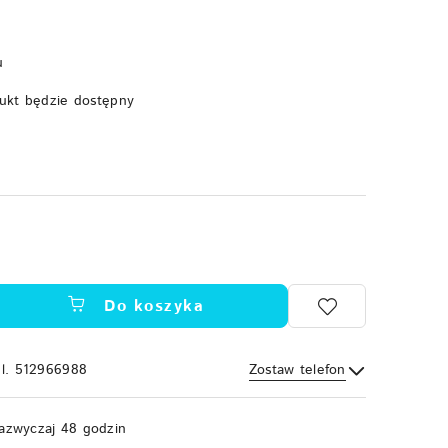
u
ukt będzie dostępny
Do koszyka
el. 512966988
Zostaw telefon
Wyślij
azwyczaj 48 godzin