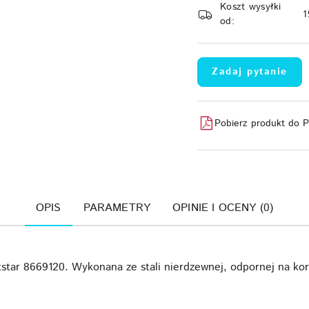
Koszt wysyłki
dostawa
1
od:
Zadaj pytanie
Pobierz produkt do 
OPIS
PARAMETRY
OPINIE I OCENY (0)
star 8669120. Wykonana ze stali nierdzewnej, odpornej na kor