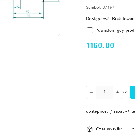
Symbol:
37467
Dostępność:
Brak towar
Powiadom gdy prod
cena:
1160.00
Ilość
szt.
dostępność / rabat -> t
Dostępność
Czas wysyłki:
z
i