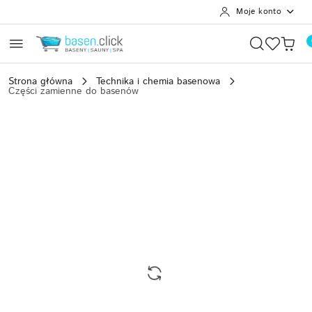
Moje konto
Przejdź do treści głównej
Przejdź do wyszukiwarki
Przejdź do moje konto
Przejdź do menu głównego
Przejdź do opisu produktu
Przejdź do stopki
Strona główna
Technika i chemia basenowa
Części zamienne do basenów