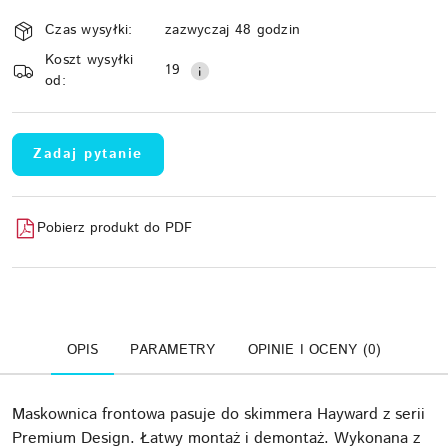
Dostępność
Czas wysyłki:
zazwyczaj 48 godzin
i
Koszt wysyłki
Wyślij
dostawa
19
od:
Zadaj pytanie
Pobierz produkt do PDF
OPIS
PARAMETRY
OPINIE I OCENY (0)
Maskownica frontowa pasuje do skimmera Hayward z serii
Premium Design. Łatwy montaż i demontaż. Wykonana z