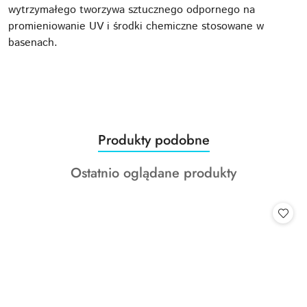
wytrzymałego tworzywa sztucznego odpornego na
promieniowanie UV i środki chemiczne stosowane w
basenach.
Produkty
Produkty podobne
Pomiń karuzelę produktów
o
Produkty
Ostatnio oglądane produkty
statusie:
o
statusie: