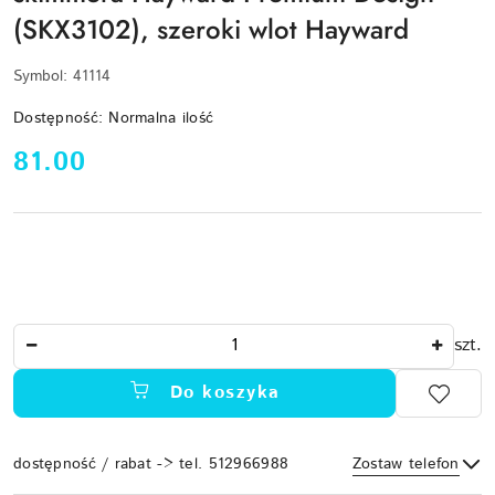
(SKX3102), szeroki wlot Hayward
Symbol:
41114
Dostępność:
Normalna ilość
cena:
81.00
Ilość
szt.
Do koszyka
dostępność / rabat -> tel. 512966988
Zostaw telefon