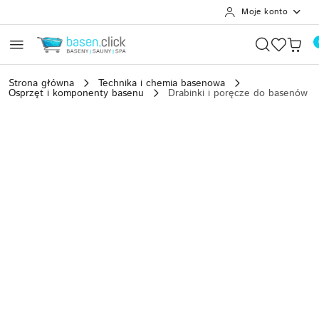
Moje konto
Przejdź do treści głównej
Przejdź do wyszukiwarki
Przejdź do moje konto
Przejdź do menu głównego
Przejdź do opisu produktu
Przejdź do stopki
Strona główna
Technika i chemia basenowa
Osprzęt i komponenty basenu
Drabinki i poręcze do basenów