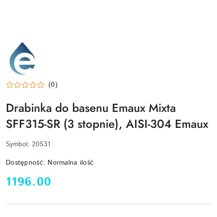
EMAUX-
LOGO
(0)
Drabinka do basenu Emaux Mixta
SFF315-SR (3 stopnie), AISI-304 Emaux
Symbol:
20531
Dostępność:
Normalna ilość
cena:
1196.00