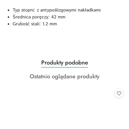
Typ stopni: z antypoślizgowymi nakładkami
Średnica poręczy: 42 mm
Grubość stali: 1.2 mm
Produkty
Produkty podobne
Pomiń karuzelę produktów
o
Produkty
Ostatnio oglądane produkty
statusie:
o
statusie: