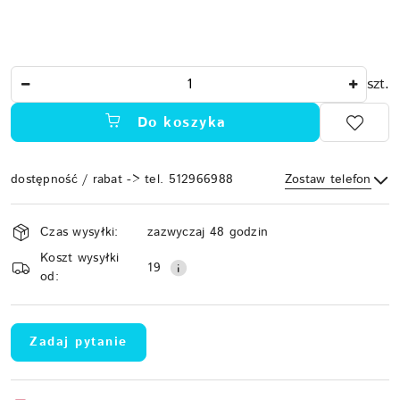
Ilość
szt.
Do koszyka
dostępność / rabat -> tel. 512966988
Zostaw telefon
Dostępność
Czas wysyłki:
zazwyczaj 48 godzin
i
Koszt wysyłki
Wyślij
dostawa
19
od:
Zadaj pytanie