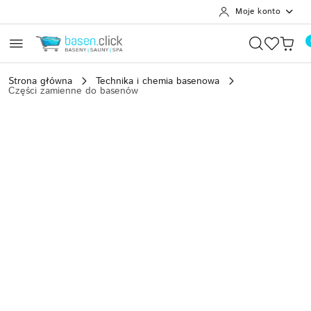
Moje konto
Przejdź do treści głównej
Przejdź do wyszukiwarki
Przejdź do moje konto
Przejdź do menu głównego
Przejdź do opisu produktu
Przejdź do stopki
Strona główna
Technika i chemia basenowa
Części zamienne do basenów