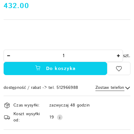
cena:
432.00
Ilość
szt.
Do koszyka
dostępność / rabat -> tel. 512966988
Zostaw telefon
Dostępność
Czas wysyłki:
zazwyczaj 48 godzin
i
Koszt wysyłki
Wyślij
dostawa
19
od: