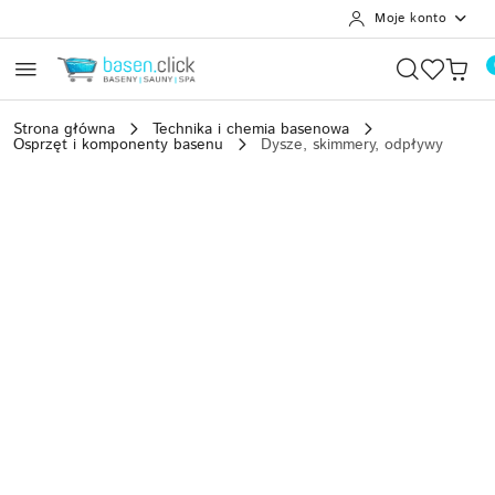
Moje konto
Przejdź do treści głównej
Przejdź do wyszukiwarki
Przejdź do moje konto
Przejdź do menu głównego
Przejdź do opisu produktu
Przejdź do stopki
Strona główna
Technika i chemia basenowa
Osprzęt i komponenty basenu
Dysze, skimmery, odpływy