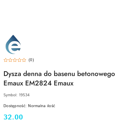
EMAUX-
LOGO
(0)
Dysza denna do basenu betonowego
Emaux EM2824 Emaux
Symbol:
19534
Dostępność:
Normalna ilość
cena:
32.00