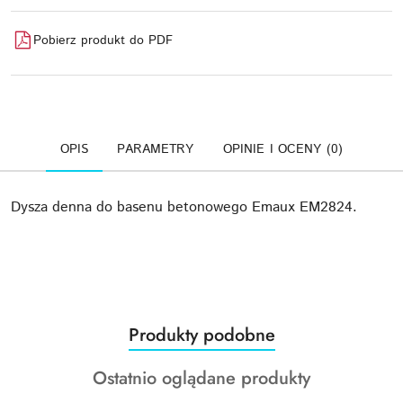
Pobierz produkt do PDF
OPIS
PARAMETRY
OPINIE I OCENY (0)
Dysza denna do basenu betonowego Emaux EM2824.
Produkty
Produkty podobne
Pomiń karuzelę produktów
o
Produkty
Ostatnio oglądane produkty
statusie:
o