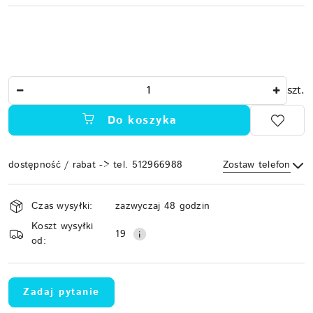
Ilość
szt.
Do koszyka
dostępność / rabat -> tel. 512966988
Zostaw telefon
Dostępność
Czas wysyłki:
zazwyczaj 48 godzin
i
Koszt wysyłki
Wyślij
dostawa
19
od:
Zadaj pytanie