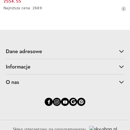
2554.55
Cena
Najniższa
Najniższa cena:
2689
promocyjna:
cena
z
30
dni
przed
obniżką
Dane adresowe
Informacje
O nas
Sklep internetowy na oprogramowaniu