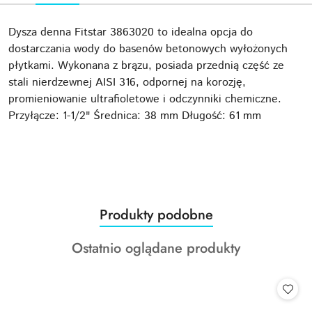
Dysza denna Fitstar 3863020 to idealna opcja do
dostarczania wody do basenów betonowych wyłożonych
płytkami. Wykonana z brązu, posiada przednią część ze
stali nierdzewnej AISI 316, odpornej na korozję,
promieniowanie ultrafioletowe i odczynniki chemiczne.
Przyłącze: 1-1/2" Średnica: 38 mm Długość: 61 mm
Produkty
Produkty podobne
Pomiń karuzelę produktów
o
Produkty
Ostatnio oglądane produkty
statusie:
o
statusie: