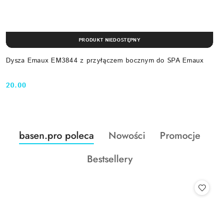
PRODUKT NIEDOSTĘPNY
Dysza Emaux EM3844 z przyłączem bocznym do SPA Emaux
20.00
Cena:
Produkty
Produkty
Produkty
basen.pro poleca
Nowości
Promocje
Pomiń karuzelę produktów
o
o
o
Produkty
Bestsellery
statusie:
statusie:
statusie:
o
statusie: