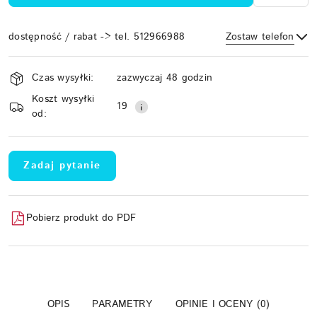
dostępność / rabat -> tel. 512966988
Zostaw telefon
Dostępność
Czas wysyłki:
zazwyczaj 48 godzin
i
Koszt wysyłki
Wyślij
dostawa
19
od:
Zadaj pytanie
Pobierz produkt do PDF
OPIS
PARAMETRY
OPINIE I OCENY (0)