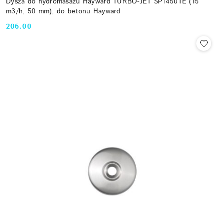
Dysza do hydromasażu Hayward TURBO-JET SP1450TE (15
m3/h, 50 mm), do betonu Hayward
206.00
Cena: