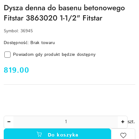
Dysza denna do basenu betonowego
Fitstar 3863020 1-1/2" Fitstar
Symbol:
36945
Dostępność:
Brak towaru
Powiadom gdy produkt będzie dostępny
cena:
819.00
Ilość
szt.
Do koszyka