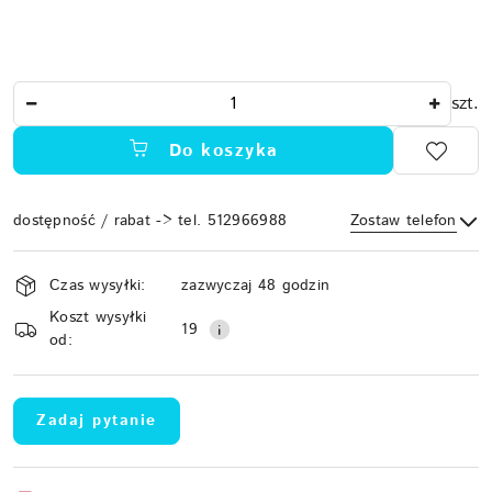
Ilość
szt.
Do koszyka
dostępność / rabat -> tel. 512966988
Zostaw telefon
Dostępność
Czas wysyłki:
zazwyczaj 48 godzin
i
Koszt wysyłki
Wyślij
dostawa
19
od:
Zadaj pytanie