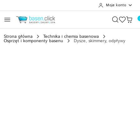
Moje konto
Przejdź do treści głównej
Przejdź do wyszukiwarki
Przejdź do moje konto
Przejdź do menu głównego
Przejdź do opisu produktu
Przejdź do stopki
Strona główna
Technika i chemia basenowa
Osprzęt i komponenty basenu
Dysze, skimmery, odpływy