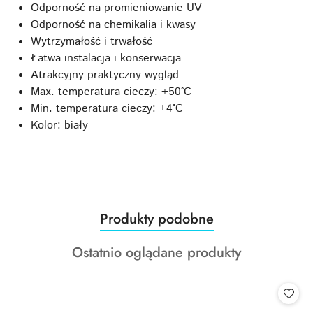
Odporność na promieniowanie UV
Odporność na chemikalia i kwasy
Wytrzymałość i trwałość
Łatwa instalacja i konserwacja
Atrakcyjny praktyczny wygląd
Max. temperatura cieczy: +50°C
Min. temperatura cieczy: +4°C
Kolor: biały
Produkty
Produkty podobne
Pomiń karuzelę produktów
o
Produkty
Ostatnio oglądane produkty
statusie:
o
statusie: