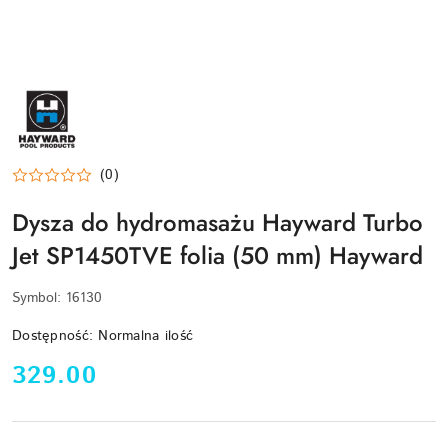
HAYWARD-
LOGO
(0)
Dysza do hydromasażu Hayward Turbo
Jet SP1450TVE folia (50 mm) Hayward
Symbol:
16130
Dostępność:
Normalna ilość
cena:
329.00