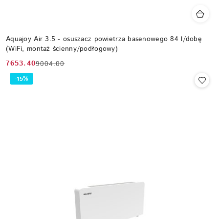
Aquajoy Air 3.5 - osuszacz powietrza basenowego 84 l/dobę
(WiFi, montaż ścienny/podłogowy)
7653.40
9004.00
Cena
Cena
promocyjna:
przed
-15%
promocją: