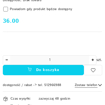
Dostępność:
Brak towaru
Powiadom gdy produkt będzie dostępny
cena:
36.00
Ilość
szt.
Do koszyka
dostępność / rabat -> tel. 512966988
Zostaw telefon
Dostępność
Czas wysyłki:
zazwyczaj 48 godzin
i