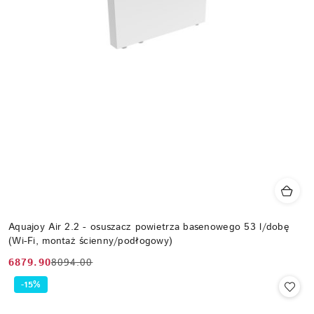
Aquajoy Air 2.2 - osuszacz powietrza basenowego 53 l/dobę
(Wi-Fi, montaż ścienny/podłogowy)
6879.90
8094.00
Cena
Cena
promocyjna:
przed
-15%
promocją: