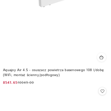
Aquajoy Air 4.5 - osuszacz powietrza basenowego 108 l/dobę
(WiFi, montaż ścienny/podłogowy)
8541.65
10049.00
Cena
Cena
promocyjna:
przed
promocją: