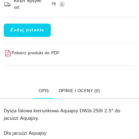
Koszt wysyłki
Wyślij
dostawa
19
od:
Zadaj pytanie
Pobierz produkt do PDF
OPIS
OPINIE I OCENY (0)
Dysza falowa kierunkowa Aquajoy DWJs-250I 2.5" do
jacuzzi Aquajoy.
Dla jacuzzi Aquajoy