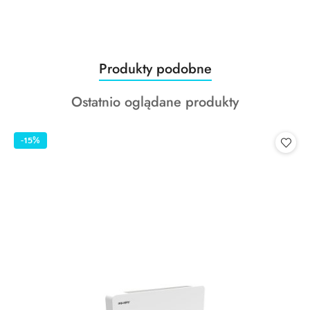
Produkty
Produkty podobne
Pomiń karuzelę produktów
o
Produkty
Ostatnio oglądane produkty
statusie:
o
statusie:
-15%