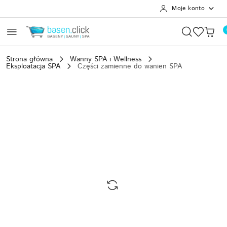
Moje konto
Przejdź do treści głównej
Przejdź do wyszukiwarki
Przejdź do moje konto
Przejdź do menu głównego
Przejdź do opisu produktu
Przejdź do stopki
Strona główna
Wanny SPA i Wellness
Eksploatacja SPA
Części zamienne do wanien SPA