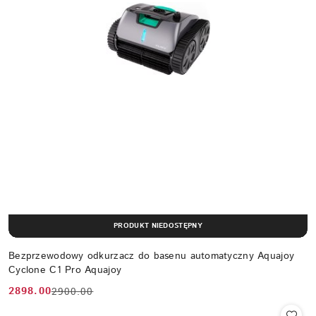
PRODUKT NIEDOSTĘPNY
Bezprzewodowy odkurzacz do basenu automatyczny Aquajoy
Cyclone C1 Pro Aquajoy
2898.00
2900.00
Cena
Cena
promocyjna:
przed