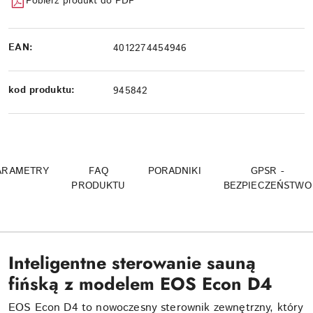
Pobierz produkt do PDF
EAN:
4012274454946
kod produktu:
945842
ARAMETRY
FAQ
PORADNIKI
GPSR -
PRODUKTU
BEZPIECZEŃSTWO
Inteligentne sterowanie sauną
fińską z modelem EOS Econ D4
EOS Econ D4 to nowoczesny sterownik zewnętrzny, który