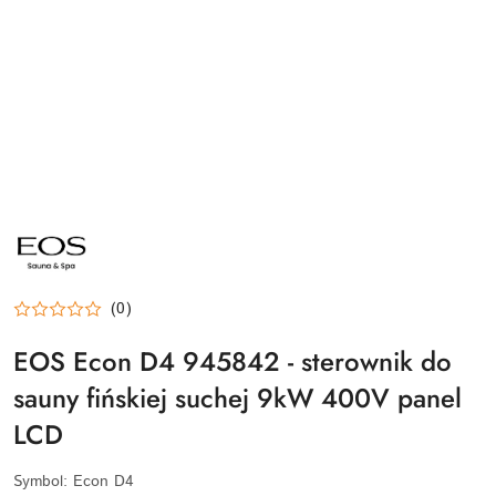
LOGO
EOS
SAUNATECHNIK
–
NIEMIECKI
PRODUCENT
LUKSUSOWYCH
(0)
PIECÓW
I
EOS Econ D4 945842 - sterownik do
STEROWNIKÓW
DO
SAUN
sauny fińskiej suchej 9kW 400V panel
DOSTĘPNYCH
W
LCD
BASEN.CLICK
Symbol:
Econ D4