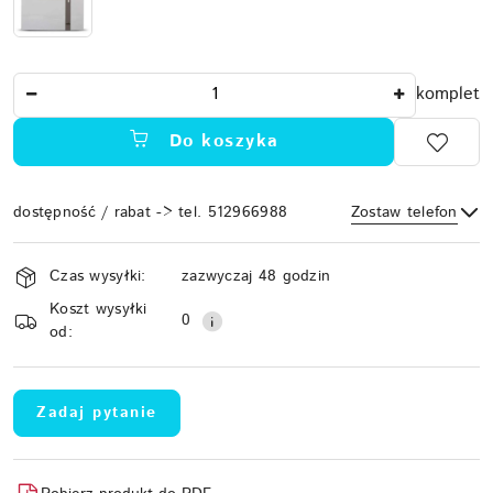
Ilość
komplet
Do koszyka
dostępność / rabat -> tel. 512966988
Zostaw telefon
Dostępność
Czas wysyłki:
zazwyczaj 48 godzin
i
Koszt wysyłki
Wyślij
dostawa
0
od:
Zadaj pytanie