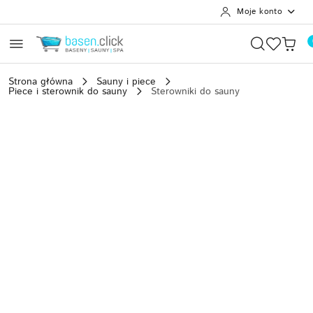
Moje konto
Przejdź do treści głównej
Przejdź do wyszukiwarki
Przejdź do moje konto
Przejdź do menu głównego
Przejdź do opisu produktu
Przejdź do stopki
Strona główna
Sauny i piece
Piece i sterownik do sauny
Sterowniki do sauny