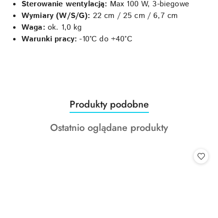
Sterowanie wentylacją:
Max 100 W, 3-biegowe
Wymiary (W/S/G):
22 cm / 25 cm / 6,7 cm
Waga:
ok. 1,0 kg
Warunki pracy:
-10°C do +40°C
Produkty
Produkty podobne
Pomiń karuzelę produktów
o
Produkty
Ostatnio oglądane produkty
statusie:
o
statusie: