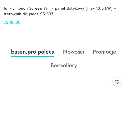
Tulikivi Touch Screen Wifi - panel dotykowy (max 10,5 kW) –
sterownik do pieca SS1607
2598.00
Cena:
Produkty
Produkty
Produkty
basen.pro poleca
Nowości
Promocje
Pomiń karuzelę produktów
o
o
o
Produkty
Bestsellery
statusie:
statusie:
statusie:
o
statusie: