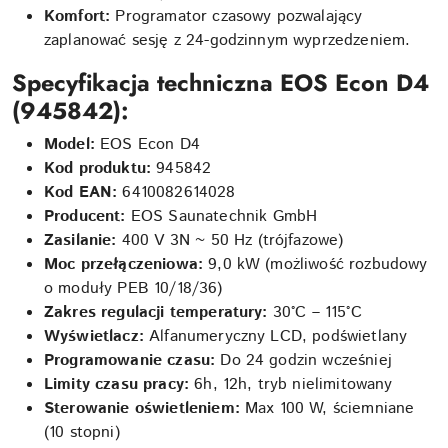
Komfort:
Programator czasowy pozwalający
zaplanować sesję z 24-godzinnym wyprzedzeniem.
Specyfikacja techniczna EOS Econ D4
(945842):
Model:
EOS Econ D4
Kod produktu:
945842
Kod EAN:
6410082614028
Producent:
EOS Saunatechnik GmbH
Zasilanie:
400 V 3N ~ 50 Hz (trójfazowe)
Moc przełączeniowa:
9,0 kW (możliwość rozbudowy
o moduły PEB 10/18/36)
Zakres regulacji temperatury:
30°C – 115°C
Wyświetlacz:
Alfanumeryczny LCD, podświetlany
Programowanie czasu:
Do 24 godzin wcześniej
Limity czasu pracy:
6h, 12h, tryb nielimitowany
Sterowanie oświetleniem:
Max 100 W, ściemniane
(10 stopni)