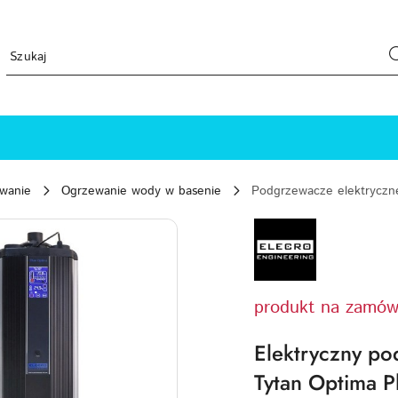
ewanie
Ogrzewanie wody w basenie
Podgrzewacze elektryczn
ELECRO-
ENGINEERING-
LOGO
produkt na zamów
Elektryczny p
Tytan Optima P