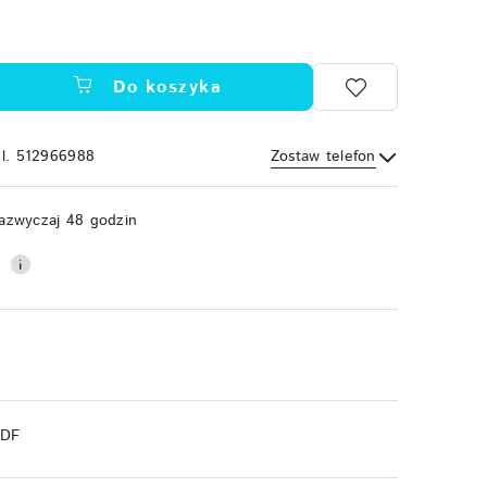
Do koszyka
el. 512966988
Zostaw telefon
Wyślij
azwyczaj 48 godzin
0
PDF