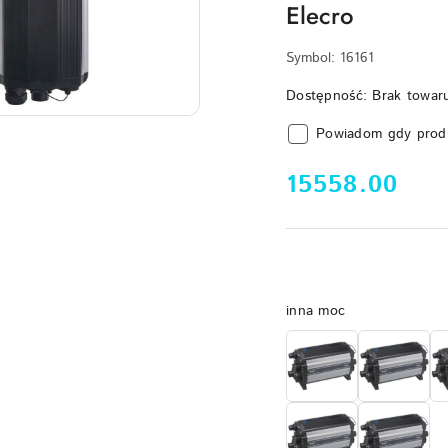
Elecro
Symbol:
16161
Dostępność:
Brak towar
Powiadom gdy prod
cena:
15558.00
Wariant
inna moc