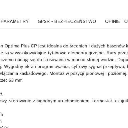
PARAMETRY
GPSR - BEZPIECZEŃSTWO
OPINIE I 
n Optima Plus CP jest idealna do średnich i dużych basenów 
 są w wysokowydajne tytanowe elementy grzejne. Rury przep
i czemu nadają się do stosowania w mocno słonej wodzie. Dop
ą. Wygodny ekran programowania, cyfrowy sygnał przepływu, 
włączania kaskadowego. Montaż w pozycji pionowej i poziomej
ącze: 63 mm
6А
wy, sterowanie z łagodnym uruchomieniem, termostat, czujnik
/h
h