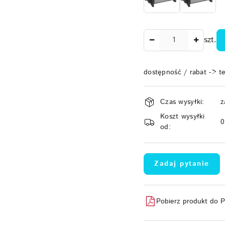
Ilość
szt.
dostępność / rabat -> t
Dostępność
Czas wysyłki:
z
i
Koszt wysyłki
dostawa
od:
Zadaj pytanie
Pobierz produkt do 