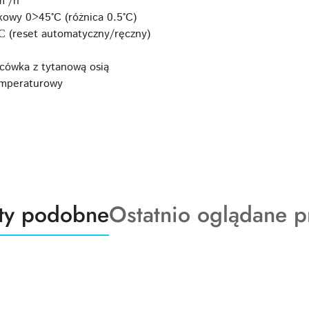
m³/h
kowy 0>45°C (różnica 0.5°C)
С (reset automatyczny/ręczny)
ńcówka z tytanową osią
emperaturowy
ty
Produkty
ty podobne
Ostatnio oglądane p
o
:
statusie: