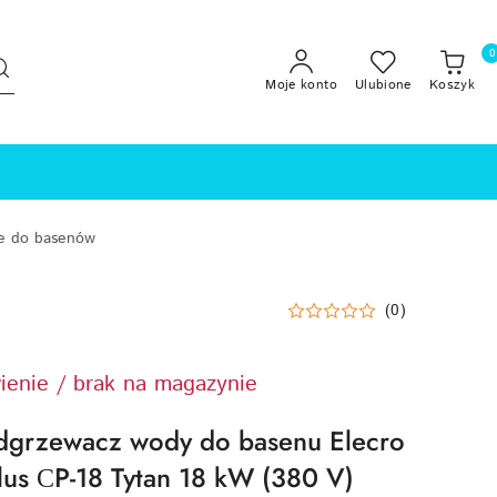
0
Moje konto
Ulubione
Koszyk
e do basenów
(0)
ienie / brak na magazynie
odgrzewacz wody do basenu Elecro
lus СP-18 Tytan 18 kW (380 V)