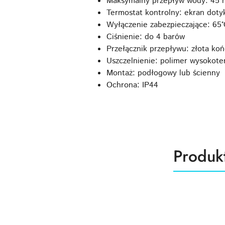
Maksymalny przepływ wody: 45 
Termostat kontrolny: ekran doty
Wyłączenie zabezpieczające: 65°
Ciśnienie: do 4 barów
Przełącznik przepływu: złota ko
Uszczelnienie: polimer wysokot
Montaż: podłogowy lub ścienny
Ochrona: IP44
Produk
Produk
Pomiń karuzelę produktów
o
statusie